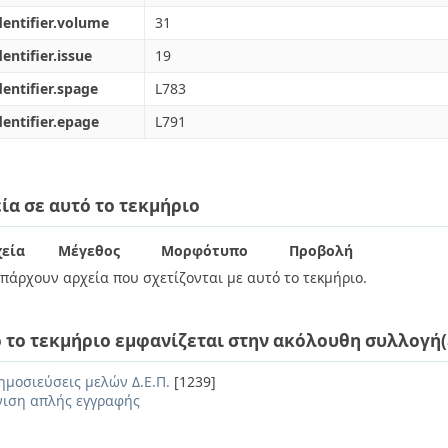
dentifier.volume
31
dentifier.issue
19
dentifier.spage
L783
dentifier.epage
L791
ία σε αυτό το τεκμήριο
εία
Μέγεθος
Μορφότυπο
Προβολή
πάρχουν αρχεία που σχετίζονται με αυτό το τεκμήριο.
 το τεκμήριο εμφανίζεται στην ακόλουθη συλλογή(
ημοσιεύσεις μελών Δ.Ε.Π.
[1239]
ιση απλής εγγραφής