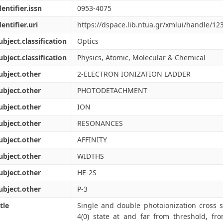
dentifier.issn
0953-4075
dentifier.uri
https://dspace.lib.ntua.gr/xmlui/handle/1
ubject.classification
Optics
ubject.classification
Physics, Atomic, Molecular & Chemical
ubject.other
2-ELECTRON IONIZATION LADDER
ubject.other
PHOTODETACHMENT
ubject.other
ION
ubject.other
RESONANCES
ubject.other
AFFINITY
ubject.other
WIDTHS
ubject.other
HE-2S
ubject.other
P-3
tle
Single and double photoionization cross s
4(0) state at and far from threshold, fr