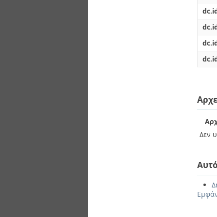
dc.i
dc.i
dc.i
dc.i
Αρχε
Αρχ
Δεν υ
Αυτό
Δ
Εμφάν