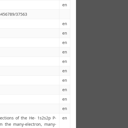
en
23456789/37563
en
en
en
en
en
en
en
en
en
en
ections of the He- 1s2s2p P-
en
om the many-electron, many-