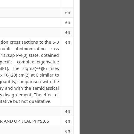
en
en
en
tion cross sections to the S-3
en
ouble photoionization cross
 1s2s2p P-4(0) state, obtained
pecific, complex eigenvalue
PT). The sigma(++)(E) rises
 10(-20) cm(2) at E similar to
quantity, comparison with the
eV and with the semiclassical
s disagreement. The effect of
itative but not qualitative.
en
R AND OPTICAL PHYSICS
en
en