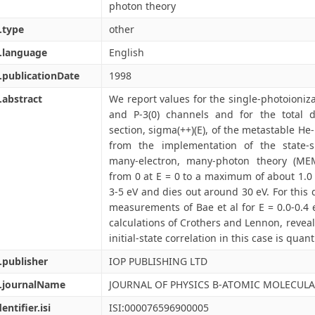
photon theory
.type
other
.language
English
.publicationDate
1998
.abstract
We report values for the single-photoioniza
and P-3(0) channels and for the total d
section, sigma(++)(E), of the metastable He-
from the implementation of the state-s
many-electron, many-photon theory (MEM
from 0 at E = 0 to a maximum of about 1.0 x
3-5 eV and dies out around 30 eV. For this 
measurements of Bae et al for E = 0.0-0.4 
calculations of Crothers and Lennon, reveal
initial-state correlation in this case is quant
.publisher
IOP PUBLISHING LTD
l.journalName
JOURNAL OF PHYSICS B-ATOMIC MOLECULA
entifier.isi
ISI:000076596900005