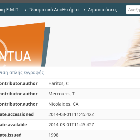
κη Ε.Μ.Π.
→
Ιδρυματικό Αποθετήριο
→
Δημοσιεύσεις
hotoionization cross sections of t
υ
rom threshold, from the many-el
ιση απλής εγγραφής
ontributor.author
Haritos, C
ontributor.author
Mercouris, T
ontributor.author
Nicolaides, CA
ate.accessioned
2014-03-01T11:45:42Z
ate.available
2014-03-01T11:45:42Z
ate.issued
1998