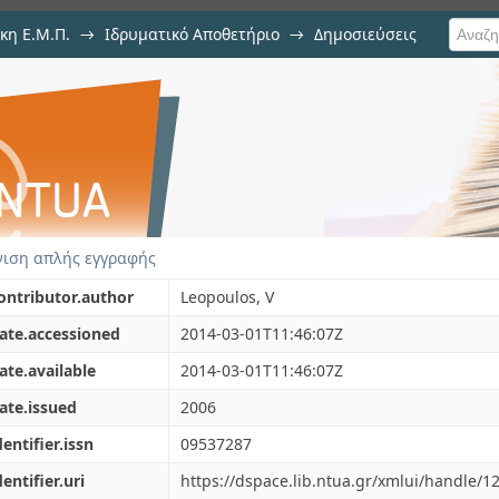
κη Ε.Μ.Π.
→
Ιδρυματικό Αποθετήριο
→
Δημοσιεύσεις
nd Control: Editorial
υ
ιση απλής εγγραφής
ontributor.author
Leopoulos, V
ate.accessioned
2014-03-01T11:46:07Z
ate.available
2014-03-01T11:46:07Z
ate.issued
2006
dentifier.issn
09537287
dentifier.uri
https://dspace.lib.ntua.gr/xmlui/handle/