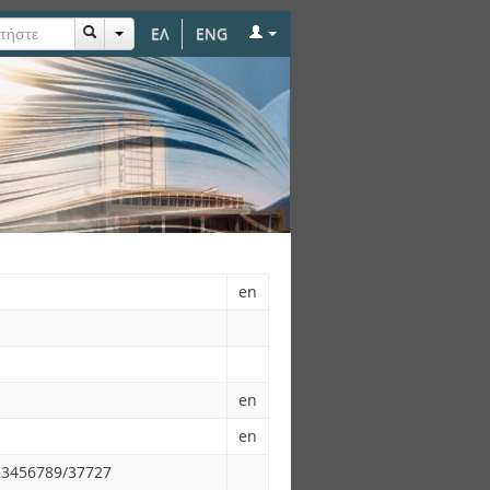
ΕΛ
ENG
en
en
en
123456789/37727