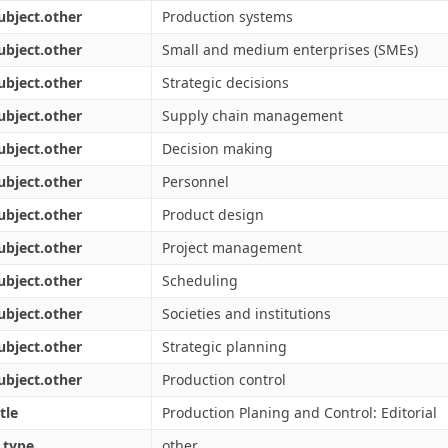
ubject.other
Production systems
ubject.other
Small and medium enterprises (SMEs)
ubject.other
Strategic decisions
ubject.other
Supply chain management
ubject.other
Decision making
ubject.other
Personnel
ubject.other
Product design
ubject.other
Project management
ubject.other
Scheduling
ubject.other
Societies and institutions
ubject.other
Strategic planning
ubject.other
Production control
tle
Production Planing and Control: Editorial
.type
other