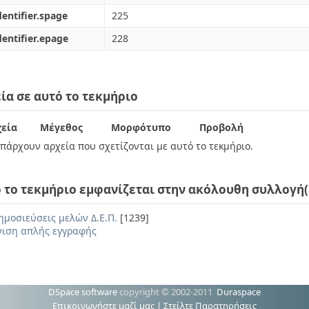
dentifier.spage
225
dentifier.epage
228
ία σε αυτό το τεκμήριο
εία
Μέγεθος
Μορφότυπο
Προβολή
πάρχουν αρχεία που σχετίζονται με αυτό το τεκμήριο.
 το τεκμήριο εμφανίζεται στην ακόλουθη συλλογή(
ημοσιεύσεις μελών Δ.Ε.Π.
[1239]
ιση απλής εγγραφής
DSpace software
copyright © 2002-2011
Duraspace
Επικοινωνήστε μαζί μας
|
Στείλτε Παρατηρήσεις