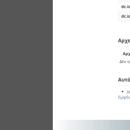
dc.i
dc.i
Αρχε
Αρχ
Δεν υ
Αυτό
Δ
Εμφάν