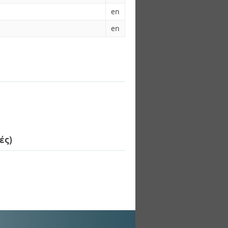
en
en
ές)