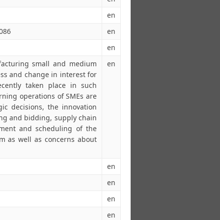
en
5086
en
en
ufacturing small and medium
en
ss and change in interest for
ecently taken place in such
erning operations of SMEs are
gic decisions, the innovation
ing and bidding, supply chain
ent and scheduling of the
m as well as concerns about
en
en
en
en