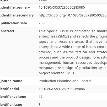
.identifier.primary
10.1080/09537280500285086
.identifier.secondary
http://dx.doi.org/10.1080/0953728050028
.publicationDate
2006
.abstract
This Special Issue is dedicated to man
enterprises (SMEs) and reflects the progre
topics and research areas that have r
enterprises. A wide range of issues conc
covered, such as the tactical and strate
process and the product design, forecast
management, human resources developm
manpower, re-design of production syste
project oriented SMEs.
l.journalName
Production Planning and Control
dentifier.doi
10.1080/09537280500285086
dentifier.volume
17
dentifier.issue
3