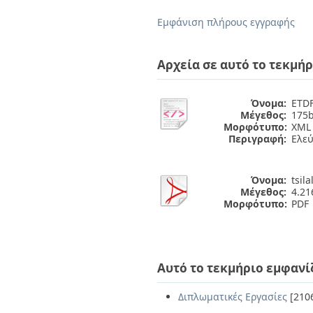
Εμφάνιση πλήρους εγγραφής
Αρχεία σε αυτό το τεκμήρ
Όνομα:
ETDF
Μέγεθος:
175b
Μορφότυπο:
XML
Περιγραφή:
Ελε
Όνομα:
tsila
Μέγεθος:
4.2
Μορφότυπο:
PDF
Αυτό το τεκμήριο εμφανί
Διπλωματικές Εργασίες
[210