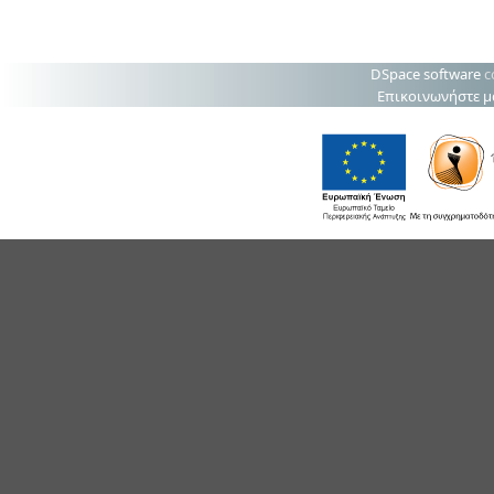
DSpace software
c
Επικοινωνήστε μ