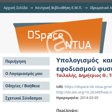
Αρχική Σελίδα
→
Κεντρική Βιβλιοθήκη Ε.Μ.Π.
→
Ιδρυματικό 
Υπολογισμός και ανάλυση ευαισθ
Εργασίες
→
Εμφάνιση Τεκμηρίου
Αποθετήριο DSpace/Manakin
αερίου
Υπολογισμός κα
Περιήγηση
εφοδιασμού φυσι
Σε όλο το DSpace
Ο Λογαριασμός μου
Τσιλαλής, Δημήτριος Θ.
;
T
Κοινότητες & Συλλογές
Σύνδεση
Ανά Ημερομηνία
Οδηγίες / Βοήθεια
Εγγραφή
URI:
https://dspace.lib.ntua.gr
Έκδοσης
http://dx.doi.org/10.26240/heal.
Οδηγίες Υποβολής
Συγγραφείς
Ημερομηνία:
2014-03-05
Σχετικοί Σύνδεσμοι
Οδηγίες Χρήσης ΙΑ
Τίτλοι
Συχνές Ερωτήσεις
Θέματα
Οδηγίες Υποβολής -
Περίληψη:
Αυτή η Συλλογή