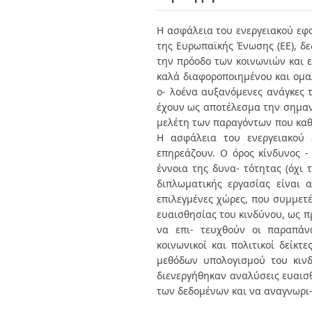
Διπλωματικές Εργασίες
Πολιτικές Πρόσβασης
Ανά Ημερομηνία
Η ασφάλεια του ενεργειακού εφο
Έκδοσης
της Ευρωπαϊκής Ένωσης (EE), δε
Συγγραφείς
Τίτλοι
την πρόοδο των κοινωνιών και 
Θέματα
καλά διαφοροποιημένου και ομα
ο- λοένα αυξανόμενες ανάγκες 
έχουν ως αποτέλεσμα την σημαντ
μελέτη των παραγόντων που καθο
Η ασφάλεια του ενεργειακού 
επηρεάζουν. Ο όρος κίνδυνος -
έννοια της δυνα- τότητας (όχι 
διπλωματικής εργασίας είναι 
επιλεγμένες χώρες, που συμμετ
ευαισθησίας του κινδύνου, ως π
να επι- τευχθούν οι παραπάνω
κοινωνικοί και πολιτικοί δείκτ
μεθόδων υπολογισμού του κινδ
διενεργήθηκαν αναλύσεις ευαισθ
των δεδομένων και να αναγνωρι-