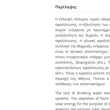
Διπλωματικές Εργασίες
Πολιτικές Πρόσβασης
Περίληψη:
Ανά Ημερομηνία
Έκδοσης
Συγγραφείς
Η έλλειψη πόσιμου νερού οδηγ
Τίτλοι
αφαλάτωσης. Η εξάντληση των 
Θέματα
πηγών ενέργειας με πρωταρχι
ανεξάντλητη και δωρεάν. Η πα
αφαλάτωσης. Η ηλιακή αφαλάτ
συλλογή της θερμικής ενέργειας
είναι οι ηλιακοί αποστακτήρες 
στους ενεργητικούς υπάρχει μια
συλλέκτης, βιομηχανία κλπ.)
εγκαταστάσεων αφαλάτωσης με σ
κλπ.). Τέλος η εργασία μελετά 
περιοχή της Αθήνας. Γίνεται 
απόδοσης των αποστακτήρων.
The lack of drinking water lea
systems. The depletion of fossil
solar energy for the purpose of d
analyzes the existing solar desal