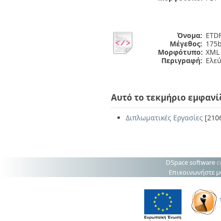
Όνομα:
ETDF
Μέγεθος:
175b
Μορφότυπο:
XML
Περιγραφή:
Ελε
Αυτό το τεκμήριο εμφανί
Διπλωματικές Εργασίες
[210
DSpace software
c
Επικοινωνήστε μ