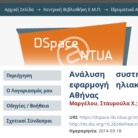
Αρχική Σελίδα
→
Κεντρική Βιβλιοθήκη Ε.Μ.Π.
→
Ιδρυματικό 
Ανάλυση συστημάτων ηλιακής
Εργασίες
→
Εμφάνιση Τεκμηρίου
Αποθετήριο DSpace/Manakin
αποστακτήρα στην περιοχή της Α
Ανάλυση συστ
Περιήγηση
εφαρμογή ηλια
Σε όλο το DSpace
Ο Λογαριασμός μου
Αθήνας
Κοινότητες & Συλλογές
Σύνδεση
Μαργέλου, Σταυρούλα Χ.
Ανά Ημερομηνία
Οδηγίες / Βοήθεια
Εγγραφή
Έκδοσης
Οδηγίες Υποβολής
Συγγραφείς
URI:
https://dspace.lib.ntua.gr
Σχετικοί Σύνδεσμοι
Οδηγίες Χρήσης ΙΑ
Τίτλοι
http://dx.doi.org/10.26240/heal.
Συχνές Ερωτήσεις
Θέματα
Ημερομηνία:
2014-03-18
Οδηγίες Υποβολής -
Αυτή η Συλλογή