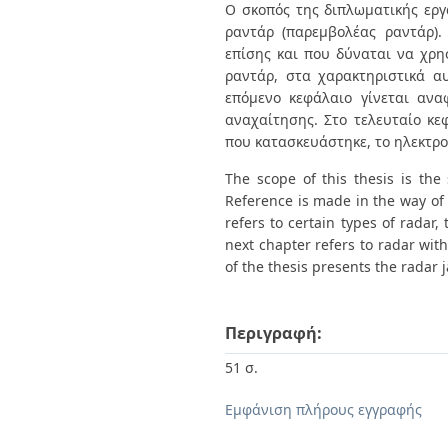
Διπλωματικές Εργασίες
Ο σκοπός της διπλωματικής ερ
Πολιτικές Πρόσβασης
Ανά Ημερομηνία
ραντάρ (παρεμβολέας ραντάρ).
Έκδοσης
επίσης και που δύναται να χρη
Συγγραφείς
ραντάρ, στα χαρακτηριστικά αυ
Τίτλοι
επόμενο κεφάλαιο γίνεται αν
Θέματα
αναχαίτησης. Στο τελευταίο κε
που κατασκευάστηκε, το ηλεκτρο
The scope of this thesis is the
Reference is made in the way of 
refers to certain types of radar,
next chapter refers to radar with
of the thesis presents the radar 
Περιγραφή:
51 σ.
Εμφάνιση πλήρους εγγραφής