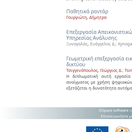
Παθητικά ραντάρ
Γουργιώτη, Δήμητρα
Επεξεργασία Απεικονιστικώ
Υπηρεσίας Ανάλυσης
Ξυνογαλάς, Ευάγγελος Δ.
;
Xynoga
Γεωμετρική επεξεργασία ε
δικτύου
Τσιγγενόπουλος, Γεώργιος Δ.
;
Tsi
Η διπλωματική αυτή εργασία 
ανοίγματος με χρήση ψηφιακών 
εξετάζεται η δυνατότητα αυτόματ
DSpace software
c
Επικοινωνήστε μ