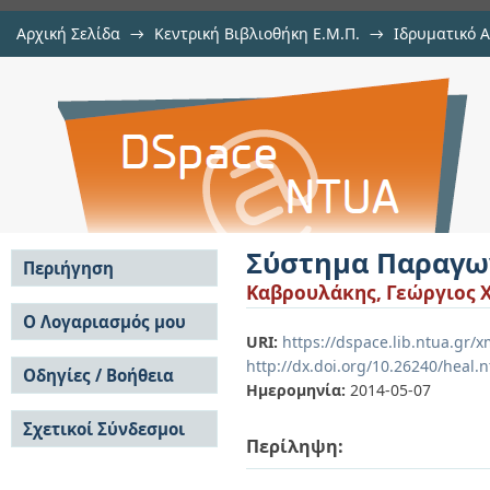
Αρχική Σελίδα
→
Κεντρική Βιβλιοθήκη Ε.Μ.Π.
→
Ιδρυματικό 
Σύστημα Παραγωγής Σημάτων Ραν
Εργασίες
→
Εμφάνιση Τεκμηρίου
Αποθετήριο DSpace/Manakin
Σύστημα Παραγω
Περιήγηση
Καβρουλάκης, Γεώργιος X
Σε όλο το DSpace
Ο Λογαριασμός μου
URI:
https://dspace.lib.ntua.gr
Κοινότητες & Συλλογές
Σύνδεση
http://dx.doi.org/10.26240/heal.
Ανά Ημερομηνία
Οδηγίες / Βοήθεια
Εγγραφή
Έκδοσης
Ημερομηνία:
2014-05-07
Οδηγίες Υποβολής
Συγγραφείς
Σχετικοί Σύνδεσμοι
Οδηγίες Χρήσης ΙΑ
Τίτλοι
Περίληψη:
Συχνές Ερωτήσεις
Θέματα
Οδηγίες Υποβολής -
Αυτή η Συλλογή