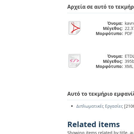
Αρχεία σε αυτό το τεκμήρ
Όνομα:
kavr
Μέγεθος:
22.
Μορφότυπο:
PDF
Όνομα:
ETDL
Μέγεθος:
395b
Μορφότυπο:
XML
Αυτό το τεκμήριο εμφανί
Διπλωματικές Εργασίες
[210
Related items
Showing items related by title, a