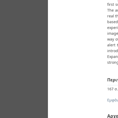
first
The a
real 
based
exper
image
way of
alert
intro
Expan
strong
Περι
167 σ
Εμφάν
Αρχε