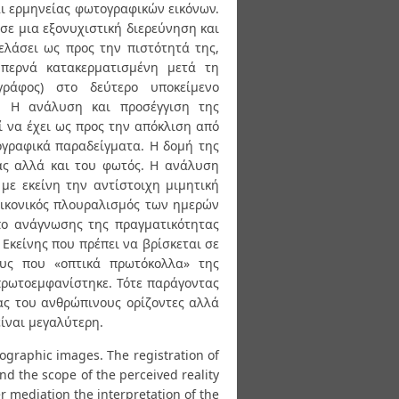
αι ερμηνείας φωτογραφικών εικόνων.
σε μια εξονυχιστική διερεύνηση και
ελάσει ως προς την πιστότητά της,
 περνά κατακερματισμένη μετά τη
ράφος) στο δεύτερο υποκείμενο
ς. Η ανάλυση και προσέγγιση της
 να έχει ως προς την απόκλιση από
ογραφικά παραδείγματα. Η δομή της
ας αλλά και του φωτός. Η ανάλυση
με εκείνη την αντίστοιχη μιμητική
 εικονικός πλουραλισμός των ημερών
πο ανάγνωσης της πραγματικότητας
 Εκείνης που πρέπει να βρίσκεται σε
ους που «οπτικά πρωτόκολλα» της
πρωτοεμφανίστηκε. Τότε παράγοντας
τας του ανθρώπινους ορίζοντες αλλά
είναι μεγαλύτερη.
tographic images. The registration of
nd the scope of the perceived reality
er mediation the interpretation of the