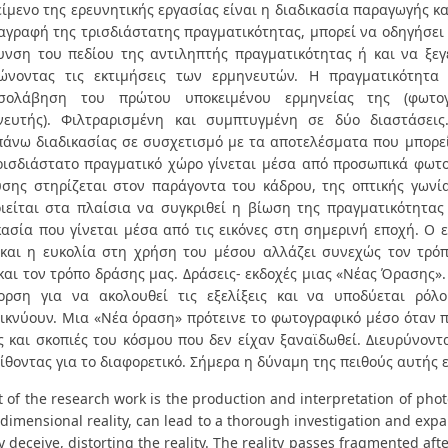
είμενο της ερευνητικής εργασίας είναι η διαδικασία παραγωγής κ
αγραφή της τρισδιάστατης πραγματικότητας, μπορεί να οδηγήσει 
υνση του πεδίου της αντιληπτής πραγματικότητας ή και να ξεγ
ώνοντας τις εκτιμήσεις των ερμηνευτών. Η πραγματικότητα
εσολάβηση του πρώτου υποκειμένου ερμηνείας της (φωτογ
νευτής). Φιλτραρισμένη και συμπτυγμένη σε δύο διαστάσει
άνω διαδικασίας σε συσχετισμό με τα αποτελέσματα που μπορεί
ρισδιάστατο πραγματικό χώρο γίνεται μέσα από προσωπικά φωτ
σης στηρίζεται στον παράγοντα του κάδρου, της οπτικής γωνί
ιείται στα πλαίσια να συγκριθεί η βίωση της πραγματικότητας 
κασία που γίνεται μέσα από τις εικόνες στη σημερινή εποχή. Ο
και η ευκολία στη χρήση του μέσου αλλάζει συνεχώς τον τρό
και τον τρόπο δράσης μας. Δράσεις- εκδοχές μιας «Νέας Όρασης».
ορση για να ακολουθεί τις εξελίξεις και να υποδύεται ρόλ
ικνύουν. Μια «Νέα όραση» πρότεινε το φωτογραφικό μέσο όταν 
ς και σκοπιές του κόσμου που δεν είχαν ξαναϊδωθεί. Διευρύνον
είθοντας για το διαφορετικό. Σήμερα η δύναμη της πειθούς αυτής 
 of the research work is the production and interpretation of pho
dimensional reality, can lead to a thorough investigation and expa
 deceive, distorting the reality. The reality passes fragmented aft