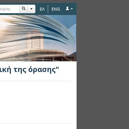
ΕΛ
ENG
ική της όρασης"