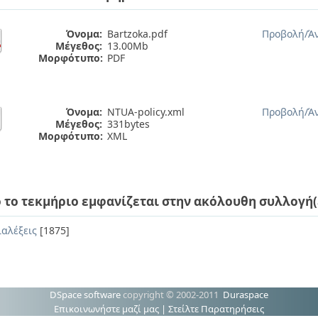
Όνομα:
Bartzoka.pdf
Προβολή/
Ά
Μέγεθος:
13.00Mb
Μορφότυπο:
PDF
Όνομα:
NTUA-policy.xml
Προβολή/
Ά
Μέγεθος:
331bytes
Μορφότυπο:
XML
 το τεκμήριο εμφανίζεται στην ακόλουθη συλλογή(
ιαλέξεις
[1875]
DSpace software
copyright © 2002-2011
Duraspace
Επικοινωνήστε μαζί μας
|
Στείλτε Παρατηρήσεις