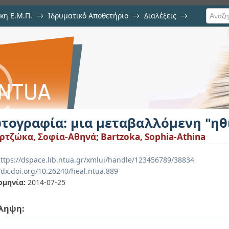
κη Ε.Μ.Π.
→
Ιδρυματικό Αποθετήριο
→
Διαλέξεις
→
ταβαλλόμενη "ηθική της όρασης"
τογραφία: μια μεταβαλλόμενη "ηθ
ρτζώκα, Σοφία-Αθηνά
;
Bartzoka, Sophia-Athina
ttps://dspace.lib.ntua.gr/xmlui/handle/123456789/38834
/dx.doi.org/10.26240/heal.ntua.889
ομηνία:
2014-07-25
ληψη: