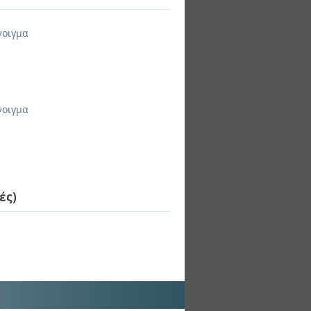
νοιγμα
νοιγμα
ές)