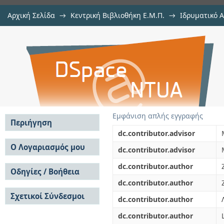
Αρχική Σελίδα
→
Κεντρική Βιβλιοθήκη Ε.Μ.Π.
→
Ιδρυματικό 
Κωνσταντινούπολη: άτυπες δια
Εμφάνιση Τεκμηρίου
Αποθετήριο DSpace/Manakin
παγκόσμια πόλη
Εμφάνιση απλής εγγραφής
Περιήγηση
dc.contributor.advisor
Σε όλο το DSpace
Ο Λογαριασμός μου
dc.contributor.advisor
Κοινότητες & Συλλογές
Σύνδεση
dc.contributor.author
Ανά Ημερομηνία
Οδηγίες / Βοήθεια
Εγγραφή
Έκδοσης
dc.contributor.author
Οδηγίες Υποβολής
Συγγραφείς
Σχετικοί Σύνδεσμοι
Οδηγίες Χρήσης ΙΑ
Τίτλοι
dc.contributor.author
Συχνές Ερωτήσεις
Θέματα
dc.contributor.author
Οδηγίες Υποβολής -
Αυτή η Συλλογή