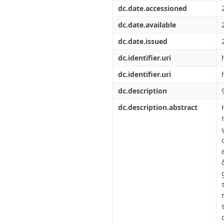
Διπλωματικές Εργασίες
dc.date.accessioned
Πολιτικές Πρόσβασης
Ανά Ημερομηνία
Έκδοσης
dc.date.available
Συγγραφείς
dc.date.issued
Τίτλοι
Θέματα
dc.identifier.uri
dc.identifier.uri
dc.description
dc.description.abstract