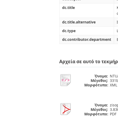
dc.title
dc.title.alternative
dc.type
dc.contributor.department
Αρχεία σε αυτό το τεκμήρ
Όνομα:
NTUA
Μέγεθος:
331b
Μορφότυπο:
XML
Όνομα:
ziso
Μέγεθος:
3.8
Μορφότυπο:
PDF