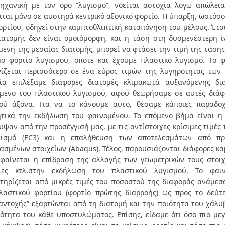
ηχανική με τον όρο “λυγισμό”, νοείται αστοχία λόγω απώλει
ιται μόνο σε αυστηρά κεντρικό αξονικό φορτίο. Η ύπαρξη, ωστόσο
ορτίου, οδηγεί στην καμπτοθλιπτική καταπόνηση του μέλους. Έτσ
ιατομής δεν είναι ομοιόμορφη, και η τάση στη δυσμενέστερη ί
μενη της μεσαίας διατομής, μπορεί να φτάσει την τιμή της τάσης
μο φορτίο λυγισμού, οπότε και έχουμε πλαστικό λυγισμό. Το 
ίζεται περισσότερο σε ένα εύρος τιμών της λυγηρότητας των
ία επιλέξαμε διάφορες διατομές κλιμακωτά αυξανόμενης δια
μενο του πλαστικού λυγισμού, αφού θεωρήσαμε σε αυτές διάφο
ού άξονα. Για να το κάνουμε αυτό, θέσαμε κάποιες παραδοχ
τικά την εκδήλωση του φαινομένου. Το επόμενο βήμα είναι 
υψαν από την προσέγγισή μας, με τις αντίστοιχες κρίσιμες τιμέ
νισμό (EC3) και η επαλήθευση των αποτελεσμάτων από π
ασμένων στοιχείων (Abaqus). Τέλος, παρουσιάζονται διάφορες καμ
φαίνεται η επίδραση της αλλαγής των γεωμετρικών τους στοιχ
ειες κτλ,στην εκδήλωση του πλαστικού λυγισμού. Το φαι
τηρίζεται από μικρές τιμές του ποσοστού της διαφοράς ανάμεσα
λαστικού φορτίου (φορτίο πρώτης διαρροής) ως προς το δεύτε
αντοχής” εξαρτώνται από τη διατομή και την ποιότητα του χάλυ
ότητα του κάθε υποστυλώματος. Επίσης, είδαμε ότι όσο πιο μεγ