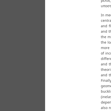
βέλος
υποστ
In mec
centra
and f
and t
the mi
the lo
more 
of in
diffe
and t
theori
and t
Final
geome
buckl
(inela
depen
also n