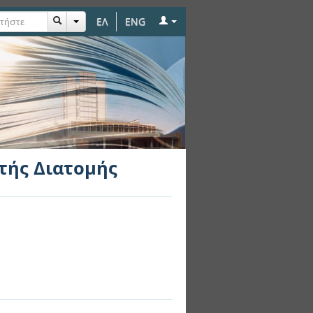
ΕΛ
ENG
τής Διατομής