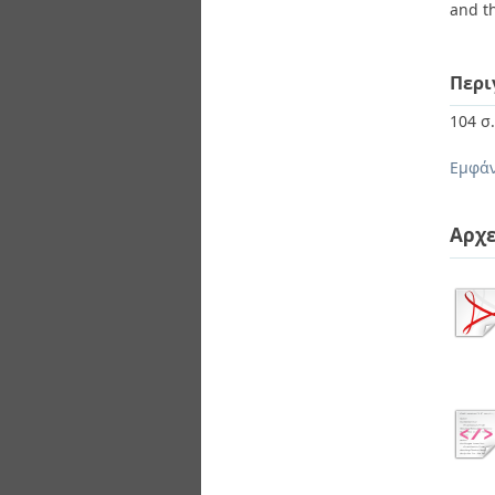
and t
Περι
104 σ
Εμφάν
Αρχε