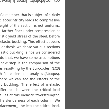
ο μεγάλη η τελική παραμόρφωση του
 a member, that is subject of strictly
ad eccecintricity leads to compressive
ight of the section is not uniform.,
e farther fiber under compression at
tic yield stress of the steel, before
nelastic buckling. This effect appears
lar thesis we chose various sections
lastic buckling, since we considered
To do that, we have some assumptions
 next step is the comparison of the
es result-ing by the Eurocodes. (EC3)
h finite elements analysis (Abaqus).
where we can see the effects of the
ic buckling. The effect of inelastic
fference between the critical load
alues of this inelastic “overstrength”,
 the slenderness of each column. We
placement), the less the critical load,