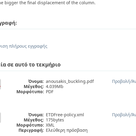
he bigger the final displacement of the column.
γραφή:
.
ιση πλήρους εγγραφής
ία σε αυτό το τεκμήριο
Όνομα:
anousakis_buckling.pdf
Προβολή/
Ά
Μέγεθος:
4.039Mb
Μορφότυπο:
PDF
Όνομα:
ETDFree-policy.xml
Προβολή/
Ά
Μέγεθος:
175bytes
Μορφότυπο:
XML
Περιγραφή:
Ελεύθερη πρόσβαση