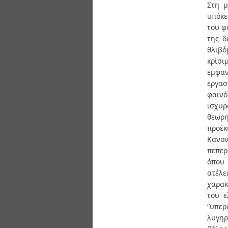
Διπλωματικές Εργασίες
Στη μ
Πολιτικές Πρόσβασης
Ανά Ημερομηνία
υπόκε
Έκδοσης
του φ
Συγγραφείς
της δ
Τίτλοι
θλιβό
Θέματα
κρίσι
εμφαν
εργασ
φαινό
ισχυρ
θεωρη
προέκ
Κανο
πεπερ
όπου 
ατέλ
χαρακ
του ε
“υπερ
λυγηρ