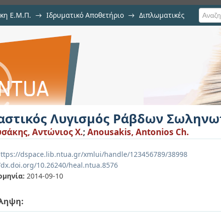
κη Ε.Μ.Π.
→
Ιδρυματικό Αποθετήριο
→
Διπλωματικές
ς Ράβδων Σωληνωτής Διατομής
αστικός Λυγισμός Ράβδων Σωληνω
σάκης, Αντώνιος Χ.
;
Anousakis, Antonios Ch.
ttps://dspace.lib.ntua.gr/xmlui/handle/123456789/38998
/dx.doi.org/10.26240/heal.ntua.8576
ομηνία:
2014-09-10
ληψη: