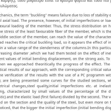
 κάμψης), τόσο μικρότερο είναι το κρίσιμο φορτίο και τόσο πι
υλώματος.
hanics, the term "buckling" means failure due to loss of stability of
l axial load. The presence, however, of initial imperfections or lo
lexural loading of the member. Thus, the stress distribution on he
he stress of the least favourable fiber of the member, which is th
ddle section of the member, can reach the value of the characteris
ad reaches the critical buckling load, so it appears the effect of i
in a value range of the slenderness of the columns.In this particu
creasing diameter ,which we had them tested on the effect of ine
rent values of initial bending displacement, on the strong axis. 
hen we approached theoritically the progress of the effect. The
tical results of our approach, with the corresponding critical valu
he verification of the results with the use of a PC programm wit
ly, are being presented some curves for the studied sections, 
trical changes,steel quality,initial imperfections etc. at inelast
ing, characterized by small values of the percentage of the di
stic) and the elastic load (first failure) divided by the second. The v
d on the section and the quality of the steel, but even more on
oticed, that the bigger the initial imperfection (initial bending dis