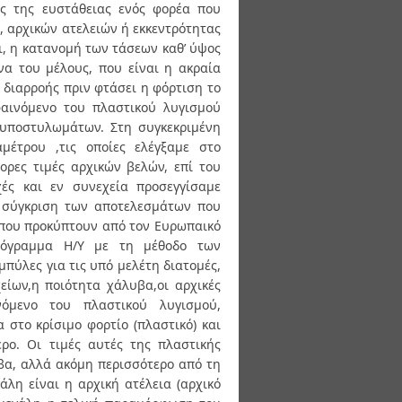
ας της ευστάθειας ενός φορέα που
, αρχικών ατελειών ή εκκεντρότητας
ι, η κατανομή των τάσεων καθ’ ύψος
να του μέλους, που είναι η ακραία
 διαρροής πριν φτάσει η φόρτιση το
φαινόμενο του πλαστικού λυγισμού
 υποστυλωμάτων. Στη συγκεκριμένη
μέτρου ,τις οποίες ελέγξαμε στο
ρες τιμές αρχικών βελών, επί του
ές και εν συνεχεία προσεγγίσαμε
η σύγκριση των αποτελεσμάτων που
ς που προκύπτουν από τον Ευρωπαικό
ρόγραμμα Η/Υ με τη μέθοδο των
πύλες για τις υπό μελέτη διατομές,
είων,η ποιότητα χάλυβα,οι αρχικές
νόμενο του πλαστικού λυγισμού,
 στο κρίσιμο φορτίο (πλαστικό) και
ρο. Οι τιμές αυτές της πλαστικής
βα, αλλά ακόμη περισσότερο από τη
άλη είναι η αρχική ατέλεια (αρχικό