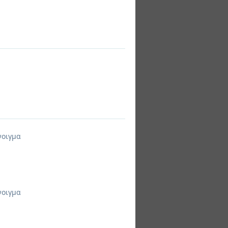
νοιγμα
νοιγμα