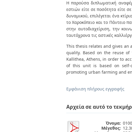
Διπλωματικές Εργασίες
Η παρούσα διπλωματική αναφέρ
Πολιτικές Πρόσβασης
Ανά Ημερομηνία
εστιών είτε σε ποσότητα είτε σ
Έκδοσης
δυναμικού, επιλέγεται ένα κτίρι
Συγγραφείς
το Χαροκόπειο και το Πάντειο π
Τίτλοι
στην αυτοδιαχείριση, την κοι
Θέματα
ταυτόχρονα τις αστικές καλλιέργ
This thesis relates and gives an 
quality. Based on the reuse of t
Kallithea, Athens, in order to 
of this unit is based on self-
promoting urban farming and en
Εμφάνιση πλήρους εγγραφής
Αρχεία σε αυτό το τεκμήρ
Όνομα:
0100
Μέγεθος:
12.