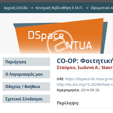
Αρχική Σελίδα
→
Κεντρική Βιβλιοθήκη Ε.Μ.Π.
→
Ιδρυματικό 
CO-OP: Φοιτητική κατοίκηση στην
Εργασίες
→
Εμφάνιση Τεκμηρίου
Αποθετήριο DSpace/Manakin
CO-OP: Φοιτητικ
Περιήγηση
Σταύρου, Ιωάννα Α.
;
Stavr
Σε όλο το DSpace
Ο Λογαριασμός μου
URI:
https://dspace.lib.ntua.gr
Κοινότητες & Συλλογές
Σύνδεση
http://dx.doi.org/10.26240/heal.
Ανά Ημερομηνία
Οδηγίες / Βοήθεια
Εγγραφή
Έκδοσης
Ημερομηνία:
2014-09-26
Οδηγίες Υποβολής
Συγγραφείς
Σχετικοί Σύνδεσμοι
Οδηγίες Χρήσης ΙΑ
Τίτλοι
Περίληψη:
Συχνές Ερωτήσεις
Θέματα
Οδηγίες Υποβολής -
Αυτή η Συλλογή