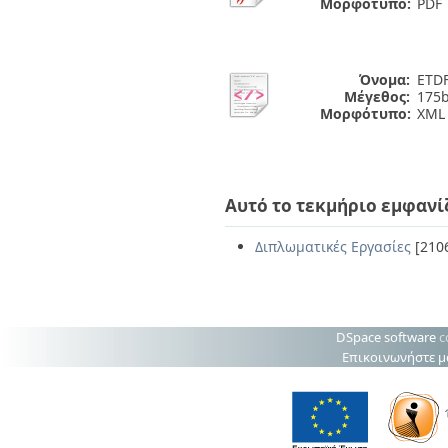
Μορφότυπο:
PDF
Όνομα:
ETDF
Μέγεθος:
175b
Μορφότυπο:
XML
Αυτό το τεκμήριο εμφανί
Διπλωματικές Εργασίες
[210
DSpace software
c
Επικοινωνήστε μ