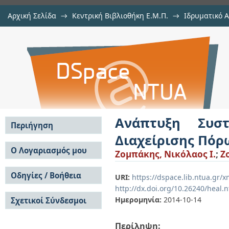
Αρχική Σελίδα
→
Κεντρική Βιβλιοθήκη Ε.Μ.Π.
→
Ιδρυματικό 
Ανάπτυξη Συστηματικής Μεθοδολ
Διατριβές
→
Εμφάνιση Τεκμηρίου
Αποθετήριο DSpace/Manakin
Ενσωματωμένα Συστήματα
Ανάπτυξη Συστ
Περιήγηση
Διαχείρισης Πό
Σε όλο το DSpace
Ο Λογαριασμός μου
Ζομπάκης, Νικόλαος Ι.
;
Z
Κοινότητες & Συλλογές
Σύνδεση
Ανά Ημερομηνία
Οδηγίες / Βοήθεια
Εγγραφή
URI:
https://dspace.lib.ntua.gr
Έκδοσης
http://dx.doi.org/10.26240/heal.
Οδηγίες Υποβολής
Συγγραφείς
Ημερομηνία:
2014-10-14
Σχετικοί Σύνδεσμοι
Οδηγίες Χρήσης ΙΑ
Τίτλοι
Συχνές Ερωτήσεις
Θέματα
Οδηγίες Υποβολής -
Περίληψη:
Αυτή η Συλλογή