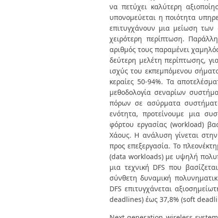
να πετύχει καλύτερη αξιοποί
υπονομεύεται η ποιότητα υπηρε
επιτυγχάνουν μια μείωση των 
χειρότερη περίπτωση. Παράλλ
αριθμός τους παραμένει χαμηλός
δεύτερη μελέτη περίπτωσης, για
ισχύς του εκπεμπόμενου σήματο
κεραίες 50-94%. Τα αποτελέσμα
μεθοδολογία σεναρίων συστήμα
πόρων σε ασύρματα συστήματα 
ενότητα, προτείνουμε μια συ
φόρτου εργασίας (workload) β
Χάους. Η ανάλυση γίνεται στη
προς επεξεργασία. Το πλεονέκτ
(data workloads) με υψηλή πολυ
μια τεχνική DFS που βασίζετα
σύνθετη δυναμική πολυνηματικ
DFS επιτυγχάνεται αξιοσημείωτ
deadlines) έως 37,8% (soft dead
Next generation wireless syste