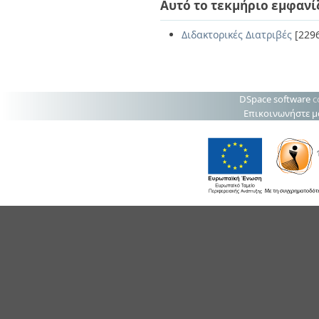
Αυτό το τεκμήριο εμφανί
Διδακτορικές Διατριβές
[229
DSpace software
c
Επικοινωνήστε μ