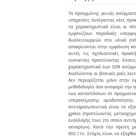
Διπλωματικές Εργασίες
Πολιτικές Πρόσβασης
Ανά Ημερομηνία
Τα προηγμένης γενιάς ασύρματα
Έκδοσης
υπηρεσίες ανοίγοντας νέες προ
Συγγραφείς
Τίτλοι
τα χαρακτηριστικά είναι οι πλ
Θέματα
εμφανίζουν παροδικές υπερφο
δυσλειτουργιών στο υλικό (re
αποκρίνονται στην εμφάνιση κά
αυτές τις σχεδιαστικές προκ
scenarios) προτείνοντας λύσει
χαρακτηριστικά των SDR ασύρμ
Αναλύονται οι βασικές ροές λει
δεν περιορίζεται μόνο στην ε
μεθοδολογία όσο αναφορά την 
των καταστάσεων σε πραγματικό
υπερεκτίμησης ομαδοποίησης
αντιπροσωπευτικά είναι τα εξα
χρόνο (προτείνοντας μετασχημ
εναλλαγής τους (το οποίο αντι
σεναρίων). Kατά την πρώτη με
802.11n. Στόχος είναι να εξαχθ