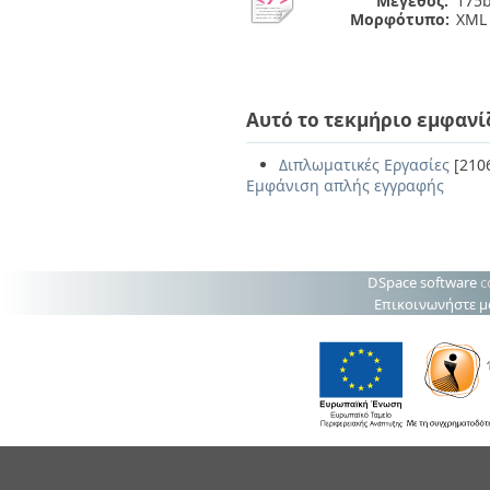
Μέγεθος:
175b
Μορφότυπο:
XML
Αυτό το τεκμήριο εμφανί
Διπλωματικές Εργασίες
[210
Εμφάνιση απλής εγγραφής
DSpace software
c
Επικοινωνήστε μ