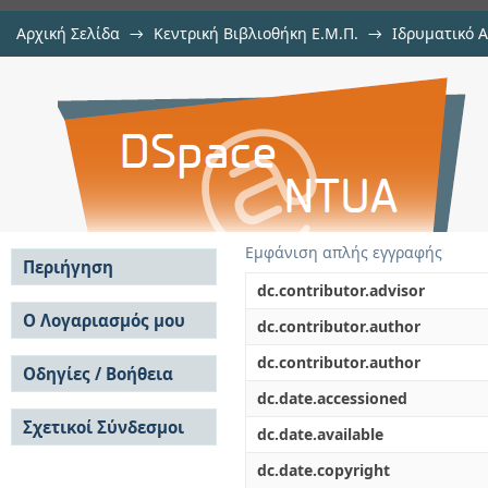
Αρχική Σελίδα
→
Κεντρική Βιβλιοθήκη Ε.Μ.Π.
→
Ιδρυματικό 
Πρόταση συνδυασμένων μέτρω
Εργασίες
→
Εμφάνιση Τεκμηρίου
Αποθετήριο DSpace/Manakin
κοινωνικών και περιβαλλοντικών
Εμφάνιση απλής εγγραφής
Περιήγηση
dc.contributor.advisor
Σε όλο το DSpace
Ο Λογαριασμός μου
dc.contributor.author
Κοινότητες & Συλλογές
Σύνδεση
dc.contributor.author
Ανά Ημερομηνία
Οδηγίες / Βοήθεια
Εγγραφή
Έκδοσης
dc.date.accessioned
Οδηγίες Υποβολής
Συγγραφείς
Σχετικοί Σύνδεσμοι
Οδηγίες Χρήσης ΙΑ
Τίτλοι
dc.date.available
Συχνές Ερωτήσεις
Θέματα
dc.date.copyright
Οδηγίες Υποβολής -
Αυτή η Συλλογή