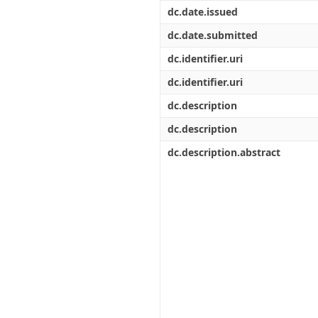
Διπλωματικές Εργασίες
dc.date.issued
Πολιτικές Πρόσβασης
Ανά Ημερομηνία
Έκδοσης
dc.date.submitted
Συγγραφείς
dc.identifier.uri
Τίτλοι
Θέματα
dc.identifier.uri
dc.description
dc.description
dc.description.abstract