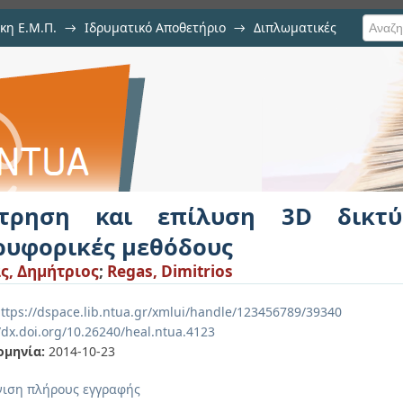
κη Ε.Μ.Π.
→
Ιδρυματικό Αποθετήριο
→
Διπλωματικές
η 3D δικτύου αναφοράς με δορυφο
τρηση και επίλυση 3D δικτ
ρυφορικές μεθόδους
ς, Δημήτριος
;
Regas, Dimitrios
ttps://dspace.lib.ntua.gr/xmlui/handle/123456789/39340
/dx.doi.org/10.26240/heal.ntua.4123
ομηνία:
2014-10-23
ιση πλήρους εγγραφής