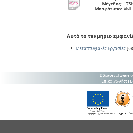
Μέγεθος:
175b
Μορφότυπο:
XML
Αυτό το τεκμήριο εμφανί
Μεταπτυχιακές Εργασίες
[68
DSpace software
c
Επικοινωνήστε μ