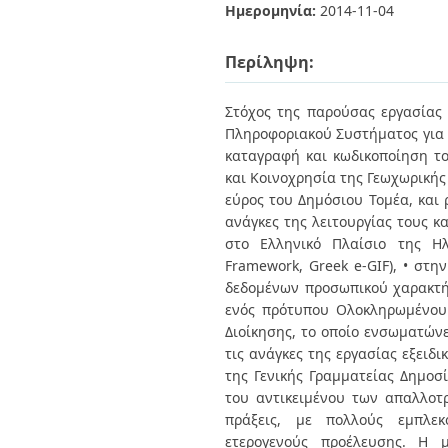
Διπλωματικές Εργασίες
Ημερομηνία:
2014-11-04
Πολιτικές Πρόσβασης
Ανά Ημερομηνία
Έκδοσης
Περίληψη:
Συγγραφείς
Τίτλοι
Θέματα
Στόχος της παρούσας εργασίας
Πληροφοριακού Συστήματος για τ
καταγραφή και κωδικοποίηση το
και Κοινοχρησία της Γεωχωρικής
εύρος του Δημόσιου Τομέα, και 
ανάγκες της λειτουργίας τους κ
στο Ελληνικό Πλαίσιο της Ηλε
Framework, Greek e-GIF), • στ
δεδομένων προσωπικού χαρακτήρ
ενός πρότυπου Ολοκληρωμένου 
Διοίκησης, το οποίο ενσωματώνε
τις ανάγκες της εργασίας εξει
της Γενικής Γραμματείας Δημοσ
του αντικειμένου των απαλλοτρ
πράξεις, με πολλούς εμπλεκ
ετερογενούς προέλευσης. Η 