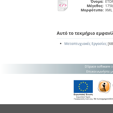
Όνομα:
ETDF
Μέγεθος:
175b
Μορφότυπο:
XML
Αυτό το τεκμήριο εμφανί
Μεταπτυχιακές Εργασίες
[68
DSpace software
c
Επικοινωνήστε μ