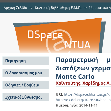
Αρχική Σελίδα
→
Κεντρική Βιβλιοθήκη Ε.Μ.Π.
→
Ιδρυματικό 
Παραμετρική μελέτη υποστρώματο
Εργασίες
→
Εμφάνιση Τεκμηρίου
Αποθετήριο DSpace/Manakin
χρήση τεχνικών προσομοίωσης Mo
Παραμετρική μ
Περιήγηση
διατάξεων γερμα
Σε όλο το DSpace
Ο Λογαριασμός μου
Monte Carlo
Κοινότητες & Συλλογές
Σύνδεση
Χαϊντούτης, Χαρίδημος Α.
Ανά Ημερομηνία
Οδηγίες / Βοήθεια
Εγγραφή
Έκδοσης
Οδηγίες Υποβολής
Συγγραφείς
URI:
https://dspace.lib.ntua.gr
Σχετικοί Σύνδεσμοι
Οδηγίες Χρήσης ΙΑ
Τίτλοι
http://dx.doi.org/10.26240/heal.
Συχνές Ερωτήσεις
Θέματα
Ημερομηνία:
2014-11-11
Οδηγίες Υποβολής -
Αυτή η Συλλογή