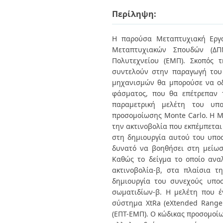
Διπλωματικές Εργασίες
Πολιτικές Πρόσβασης
Περίληψη:
Ανά Ημερομηνία
Έκδοσης
Συγγραφείς
Η παρούσα Μεταπτυχιακή Εργα
Τίτλοι
Μεταπτυχιακών Σπουδών (ΔΠΜ
Θέματα
Πολυτεχνείου (ΕΜΠ). Σκοπός
συντελούν στην παραγωγή του
μηχανισμών θα μπορούσε να ο
φάσματος, που θα επέτρεπαν τ
παραμετρική μελέτη του υπο
προσομοίωσης Monte Carlo. Η Μ
την ακτινοβολία που εκπέμπεται
στη δημιουργία αυτού του υπο
δυνατό να βοηθήσει στη μείωσ
Καθώς το δείγμα το οποίο αναλ
ακτινοβολία-β, στα πλαίσια 
δημιουργία του συνεχούς υπο
σωματιδίων-β. Η μελέτη που έ
σύστημα XtRa (eXtended Range
(ΕΠΤ-ΕΜΠ). Ο κώδικας προσομοίω