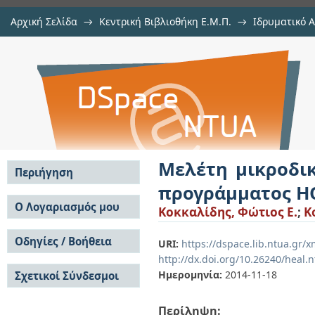
Αρχική Σελίδα
→
Κεντρική Βιβλιοθήκη Ε.Μ.Π.
→
Ιδρυματικό 
Μελέτη μικροδικτύου με τη βο
Εργασίες
→
Εμφάνιση Τεκμηρίου
Αποθετήριο DSpace/Manakin
HOMER
Μελέτη μικροδικ
Περιήγηση
προγράμματος 
Σε όλο το DSpace
Ο Λογαριασμός μου
Κοκκαλίδης, Φώτιος Ε.
;
K
Κοινότητες & Συλλογές
Σύνδεση
Ανά Ημερομηνία
Οδηγίες / Βοήθεια
Εγγραφή
URI:
https://dspace.lib.ntua.gr
Έκδοσης
http://dx.doi.org/10.26240/heal.
Οδηγίες Υποβολής
Συγγραφείς
Ημερομηνία:
2014-11-18
Σχετικοί Σύνδεσμοι
Οδηγίες Χρήσης ΙΑ
Τίτλοι
Συχνές Ερωτήσεις
Θέματα
Οδηγίες Υποβολής -
Περίληψη:
Αυτή η Συλλογή