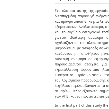
Διπλωματικές Εργασίες
Πολιτικές Πρόσβασης
Ανά Ημερομηνία
Στα πλαίσια αυτής της εργασία
Έκδοσης
διεσπαρμένη παραγωγή ενέργει
Συγγραφείς
Τίτλοι
και πραγματοποιήθηκε μια λεπτ
Θέματα
εξομοιώσεων. Αναλυτικότερα, στ
και το εγχώριο ενεργειακό τοπ
γίνεται ιδιαίτερη αναφορά σ
σχολιάζονται τα πλεονεκτήμα
μικροδίκτυα, με αναφορές σε λε
κατάρρευση, η αποθήκευση ενέρ
σύντομη αναφορά σε εφαρμογές
παρουσιάζονται στοιχεία για
εκμετάλλευση πόρους από ηλιακή
Ευστράτιος - Πράσινο Νησί». Στ
του λογισμικού προσομοίωσης κ
κεφάλαιο περιλαμβάνονται τα 
σεναρίων. Τέλος εξάγονται σημα
των ΑΠΕ, και το πως αυτές επηρ
In the first part of this study 