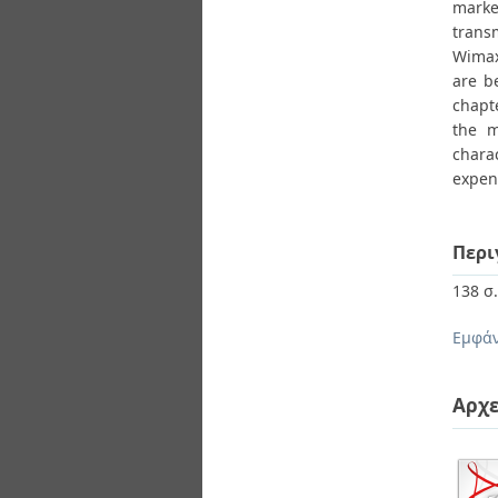
marke
trans
Wimax
are b
chapte
the m
chara
expend
Περι
138 σ
Εμφάν
Αρχε