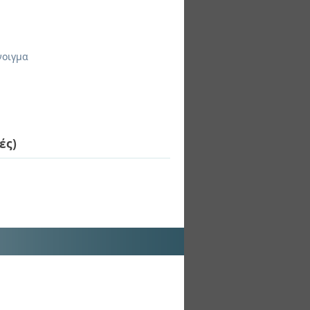
νοιγμα
ές)