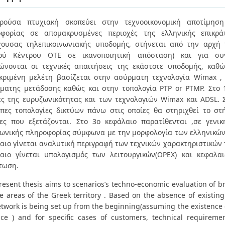
ρούσα πτυχιακή σκοπεύει στην τεχνοοικονομική αποτίμησ
οφορίας σε απομακρυσμένες περιοχές της ελληνικής επικρ
ουσας τηλεπικοινωνιακής υποδομής, στήνεται από την αρχή 
κού Κέντρου ΟΤΕ σε ικανοποιητική απόσταση) και για συγ
ώνονται οι τεχνικές απαιτήσεις της εκάστοτε υποδομής, καθώ
κριμένη μελέτη βασίζεται στην ασύρματη τεχνολογία Wimax ,
ματης μετάδοσης καθώς και στην τοπολογία PTP or PTMP. Στο 
ες της ευρυζωνικότητας και των τεχνολογιών Wimax και ΑDSL. 
πες τοπολογίες δικτύων πάνω στις οποίες θα στηριχθεί το σ
ες που εξετάζονται. Στο 3ο κεφάλαιο παρατίθενται ,σε γενι
ωνικής πληροφορίας σύμφωνα με την μορφολογία των ελληνικών
αιο γίνεται αναλυτική περιγραφή των τεχνικών χαρακτηριστικών 
αιο γίνεται υπολογισμός των λειτουργικών(OPEX) και κεφαλα
τωση.
resent thesis aims to scenarios’s techno-economic evaluation of 
e areas of the Greek territory . Based on the absence of existing
twork is being set up from the beginning(assuming the existence o
nce ) and for specific cases of customers, technical requireme