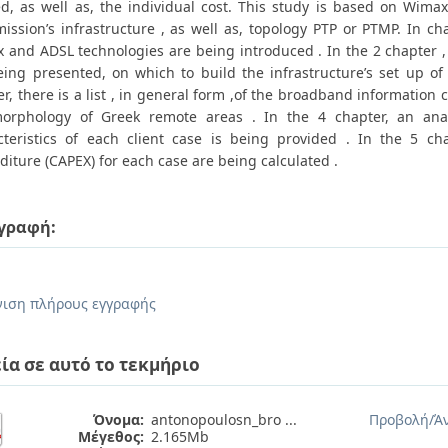
d, as well as, the individual cost. This study is based on Wimax
mission’s infrastructure , as well as, topology PTP or PTMP. In c
 and ADSL technologies are being introduced . In the 2 chapter ,
eing presented, on which to build the infrastructure’s set up of 
r, there is a list , in general form ,of the broadband information
orphology of Greek remote areas . In the 4 chapter, an analy
cteristics of each client case is being provided . In the 5 ch
iture (CAPEX) for each case are being calculated .
γραφή:
.
ιση πλήρους εγγραφής
ία σε αυτό το τεκμήριο
Όνομα:
antonopoulosn_bro ...
Προβολή/
Ά
Μέγεθος:
2.165Mb