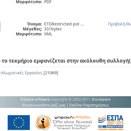
Μορφότυπο:
PDF
Όνομα:
ETDRestricted-pol ...
Προβολή/
Ά
Μέγεθος:
331bytes
Μορφότυπο:
XML
 το τεκμήριο εμφανίζεται στην ακόλουθη συλλογή(
ιπλωματικές Εργασίες
[21069]
DSpace software
copyright © 2002-2011
Duraspace
Επικοινωνήστε μαζί μας
|
Στείλτε Παρατηρήσεις