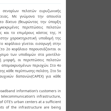
η σεναρίων πελατών ευρυζωνικής
άτειας. Με γνώμονα την απουσία
το δίκτυο (θεωρώντας την ύπαρξη
κεκριμένες περιπτώσεις πελατών
ς και το επιμέρους κόστος της. Η
 στην χαρακτηριστική υποδομή της
1ο κεφάλαιο γίνεται εισαγωγή στην
Στο 2ο κεφάλαιο παρουσιάζονται οι
τήσιμο των υποδομών στα μοντέλα-
κή μορφή, οι περιπτώσεις πελατών
 απομακρυσμένων περιοχών. Στο 4ο
της κάθε περίπτωσης-πελάτη. Στο 5ο
ιουχικών δαπανών(CAPEX) για κάθε
broadband information’s customers in
 telecommunication’s infrastructure,
f OTE’s urban centers at a sufficient
nts of the infrastructure are being