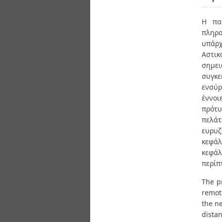
Διπλωματικές Εργασίες
Πολιτικές Πρόσβασης
Ανά Ημερομηνία
Η πα
Έκδοσης
πληρ
Συγγραφείς
Τίτλοι
υπάρχ
Θέματα
Αστι
σημει
συγκε
ενσύρ
έννοι
πρότυ
πελάτ
ευρυζ
κεφάλ
κεφάλ
περίπ
The p
remot
the ne
dista