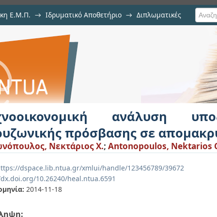
κη Ε.Μ.Π.
→
Ιδρυματικό Αποθετήριο
→
Διπλωματικές
νάλυση υποδομών παροχής ευρυζω
ριοχες
χνοοικονομική ανάλυση υπ
ρυζωνικής πρόσβασης σε απομακρ
νόπουλος, Νεκτάριος Χ.
;
Antonopoulos, Nektarios 
ttps://dspace.lib.ntua.gr/xmlui/handle/123456789/39672
/dx.doi.org/10.26240/heal.ntua.6591
ομηνία:
2014-11-18
ληψη: