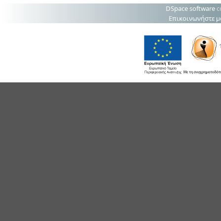
DSpace software
c
Επικοινωνήστε μ