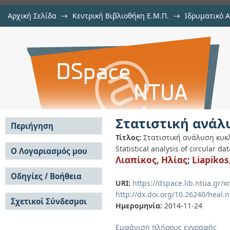
Αρχική Σελίδα
→
Κεντρική Βιβλιοθήκη Ε.Μ.Π.
→
Ιδρυματικό 
Στατιστική ανάλυση κυκλικών δε
Εργασίες
→
Εμφάνιση Τεκμηρίου
Αποθετήριο DSpace/Manakin
Στατιστική ανάλ
Περιήγηση
Τίτλος:
Στατιστική ανάλυση κυκ
Σε όλο το DSpace
Statistical analysis of circular dat
Ο Λογαριασμός μου
Λιαπίκος, Ηλίας
;
Liapikos,
Κοινότητες & Συλλογές
Σύνδεση
Ανά Ημερομηνία
Οδηγίες / Βοήθεια
Εγγραφή
Έκδοσης
URI:
https://dspace.lib.ntua.gr
Οδηγίες Υποβολής
Συγγραφείς
http://dx.doi.org/10.26240/heal.
Σχετικοί Σύνδεσμοι
Οδηγίες Χρήσης ΙΑ
Τίτλοι
Ημερομηνία:
2014-11-24
Συχνές Ερωτήσεις
Θέματα
Οδηγίες Υποβολής -
Εμφάνιση πλήρους εγγραφής
Αυτή η Συλλογή