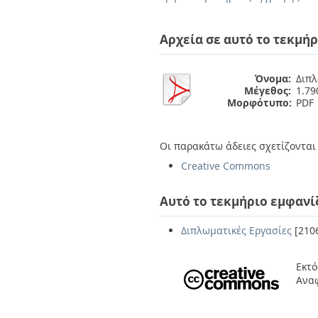
Διπλωματικές Εργασίες
Πολιτικές Πρόσβασης
Ανά Ημερομηνία
Έκδοσης
Αρχεία σε αυτό το τεκμήρ
Συγγραφείς
Τίτλοι
Θέματα
Όνομα:
Διπλ
Μέγεθος:
1.7
Μορφότυπο:
PDF
Οι παρακάτω άδειες σχετίζονται 
Creative Commons
Αυτό το τεκμήριο εμφανί
Διπλωματικές Εργασίες
[210
Εκτό
Αναφ