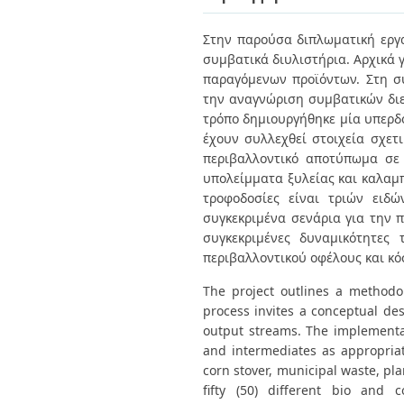
Διπλωματικές Εργασίες
Πολιτικές Πρόσβασης
Ανά Ημερομηνία
Στην παρούσα διπλωματική εργα
Έκδοσης
συμβατικά διυλιστήρια. Αρχικά 
Συγγραφείς
Τίτλοι
παραγόμενων προϊόντων. Στη σ
Θέματα
την αναγνώριση συμβατικών διε
τρόπο δημιουργήθηκε μία υπερδο
έχουν συλλεχθεί στοιχεία σχετι
περιβαλλοντικό αποτύπωμα σε ό
υπολείμματα ξυλείας και καλαμπ
τροφοδοσίες είναι τριών ειδώ
συγκεκριμένα σενάρια για την 
συγκεκριμένες δυναμικότητες 
περιβαλλοντικού οφέλους και κόσ
The project outlines a methodol
process invites a conceptual de
output streams. The implementat
and intermediates as appropriat
corn stover, municipal waste, pla
fifty (50) different bio and c