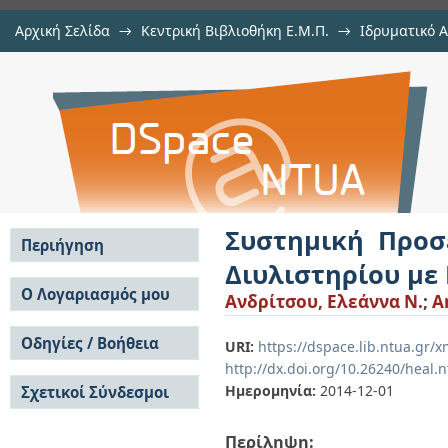
Αρχική Σελίδα
→
Κεντρική Βιβλιοθήκη Ε.Μ.Π.
→
Ιδρυματικό 
Συστημική Προσέγγιση στην Ολ
Εργασίες
→
Εμφάνιση Τεκμηρίου
Αποθετήριο DSpace/Manakin
Βιοδιυλιστήριο
Συστημική Προσ
Περιήγηση
Διυλιστηρίου με
Σε όλο το DSpace
Ο Λογαριασμός μου
Ανδρίτσου, Ελεάννα Ν.
;
A
Κοινότητες & Συλλογές
Σύνδεση
Ανά Ημερομηνία
Οδηγίες / Βοήθεια
Εγγραφή
URI:
https://dspace.lib.ntua.gr
Έκδοσης
http://dx.doi.org/10.26240/heal.
Οδηγίες Υποβολής
Συγγραφείς
Ημερομηνία:
2014-12-01
Σχετικοί Σύνδεσμοι
Οδηγίες Χρήσης ΙΑ
Τίτλοι
Συχνές Ερωτήσεις
Θέματα
Οδηγίες Υποβολής -
Περίληψη:
Αυτή η Συλλογή