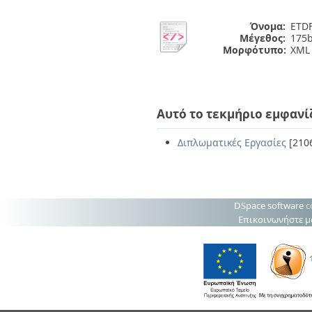
Όνομα:
ETDF
Μέγεθος:
175b
Μορφότυπο:
XML
Αυτό το τεκμήριο εμφανί
Διπλωματικές Εργασίες
[210
DSpace software
c
Επικοινωνήστε μ