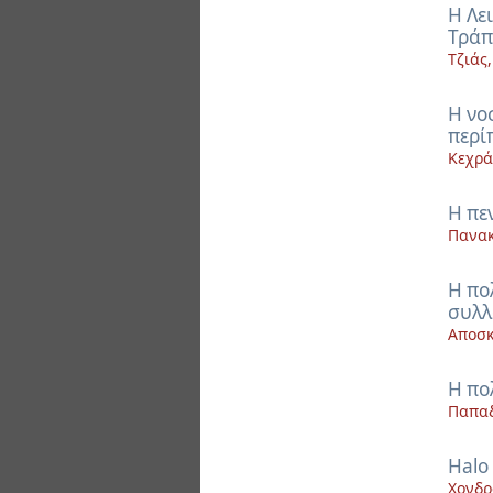
H Λε
Τράπ
Τζιάς
H νο
περί
Κεχρά
H πε
Πανακ
H πο
συλλ
Αποσκ
H πο
Παπαδ
Halo
Χονδρ