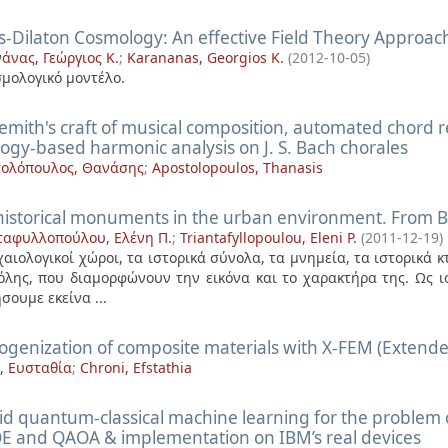
s-Dilaton Cosmology: An effective Field Theory Approac
άνας, Γεώργιος Κ.
;
Karananas, Georgios K.
(
2012-10-05
)
σμολογικό μοντέλο.
emith's craft of musical composition, automated chord r
ogy-based harmonic analysis on J. S. Bach chorales
ολόπουλος, Θανάσης
;
Apostolopoulos, Thanasis
historical monuments in the urban environment. From Be
ταφυλλοπούλου, Ελένη Π.
;
Triantafyllopoulou, Eleni P.
(
2011-12-19
)
χαιολογικοί χώροι, τα ιστορικά σύνολα, τα μνημεία, τα ιστορικά 
όλης, που διαμορφώνουν την εικόνα και το χαρακτήρα της. Ως 
σουμε εκείνα ...
genization of composite materials with X-FEM (Extende
, Ευσταθία
;
Chroni, Efstathia
id quantum-classical machine learning for the problem 
QE and QAOA & implementation on IBM’s real devices