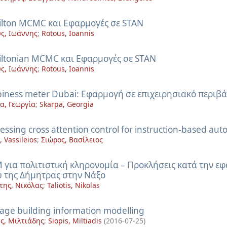
lton MCMC και Εφαρμογές σε STAN
ς, Ιωάννης
;
Rotous, Ioannis
ltonian MCMC και Εφαρμογές σε STAN
ς, Ιωάννης
;
Rotous, Ioannis
iness meter Dubai: Εφαρμογή σε επιχειρησιακό περιβ
α, Γεωργία
;
Skarpa, Georgia
ssing cross attention control for instruction-based aut
, Vassileios
;
Σιώρος, Βασίλειος
 για πολιτιστική κληρονομία – Προκλήσεις κατά την ε
 της Δήμητρας στην Νάξο
της, Νικόλας
;
Taliotis, Nikolas
tage building information modelling
ς, Μιλτιάδης
;
Siopis, Miltiadis
(
2016-07-25
)