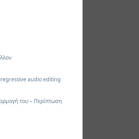
άλλον
oregressive audio editing
φαρμογή του – Περίπτωση