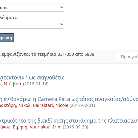
λέσματα:
 εμφανίζονται τα τεκμήρια 331-350 από 6838
Προηγού
χιτεκτονική ως σκηνοθέτις
ν, Ντέιβιντ
(
2016-01-14
)
ή εν θαλάμω: η Camera Picta ως τόπος αναγκαίας/αδύν
ακτάρη, Νικόλ
;
Bairaktari, Nicole
(
2018-02-01
)
ατρικότητα της διεκδίκησης στο κίνημα της πλατείας Συ
άκου, Ειρήνη
;
Vourlakou, Irini
(
2016-09-30
)