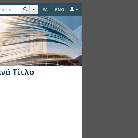
ΕΛ
ENG
νά Τίτλο