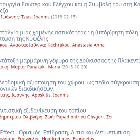
ιτουργία Εσωτερικού Ελέγχου και η Συμβολή του στη 
εζα
, Ιωάννης
;
Tzias, Ioannis
(
2018-02-15
)
σταλγία μιας χαμένης αστικότητας.: η (υπόρ)ρητη πόλη
πτωση της Κυψέλης
κου, Αναστασία Άννα
;
Kechrakou, Anastasia Anna
ντάτοξη μαρμάρινη γέφυρα της Δούκισσας της Πλακεντ
άκη, Μαρία
;
Panakaki, Maria
(
2015-10-29
)
λεοδομική αξιοποίηση του χώρου, ως πεδίο σύγκρουση
ογικών διεκδικήσεων.
ίτης, Ιωάννης
;
Aposkitis, Ioannis
λιτιστική εξιδανίκευση του τοπίου
ημητρίου Ολιβγέρη, Ζωή
;
Papadimitriou Olivgeri, Zoi
 Effect - Ορισμός, Επίδραση, Αίτια και Αντιμετώπιση
οδήμος, Ευάγγελος
;
Hondrodimos, Evangelos