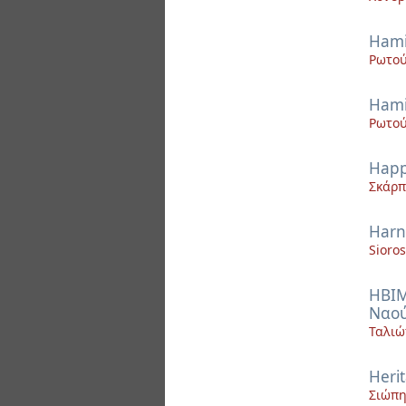
Hami
Ρωτού
Hami
Ρωτού
Happ
Σκάρπ
Harne
Sioros
HBIM
Ναού
Ταλιώ
Heri
Σιώπη