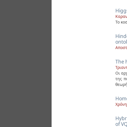
Higg
Καραν
Το κο
Hind
ontol
Αποστ
The 
Τριαν
Οι αρ
της π
θεωρή
Homo
Χρόνη
Hybr
of V