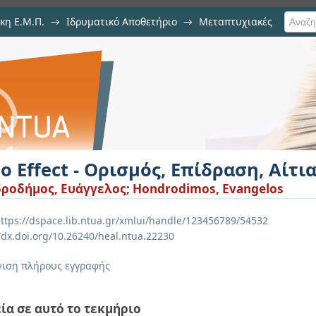
κη Ε.Μ.Π.
→
Ιδρυματικό Αποθετήριο
→
Μεταπτυχιακές
ός, Επίδραση, Αίτια και Αντιμετώπι
o Effect - Ορισμός, Επίδραση, Αίτ
ροδήμος, Ευάγγελος
;
Hondrodimos, Evangelos
ttps://dspace.lib.ntua.gr/xmlui/handle/123456789/54532
//dx.doi.org/10.26240/heal.ntua.22230
ιση πλήρους εγγραφής
ία σε αυτό το τεκμήριο