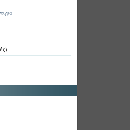
νοιγμα
ές)