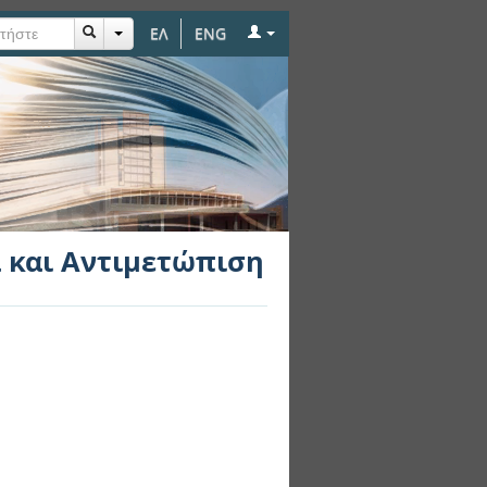
ΕΛ
ENG
ση
ια και Αντιμετώπιση