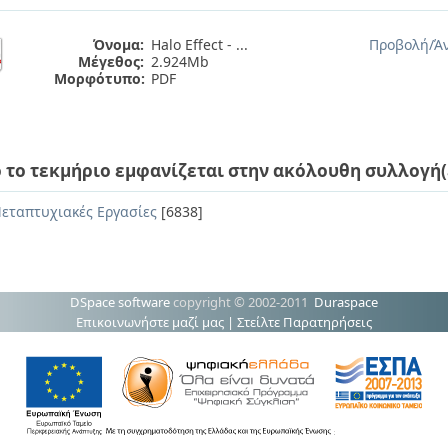
Όνομα:
Halo Effect - ...
Προβολή/
Ά
Μέγεθος:
2.924Mb
Μορφότυπο:
PDF
 το τεκμήριο εμφανίζεται στην ακόλουθη συλλογή(
εταπτυχιακές Εργασίες
[6838]
DSpace software
copyright © 2002-2011
Duraspace
Επικοινωνήστε μαζί μας
|
Στείλτε Παρατηρήσεις