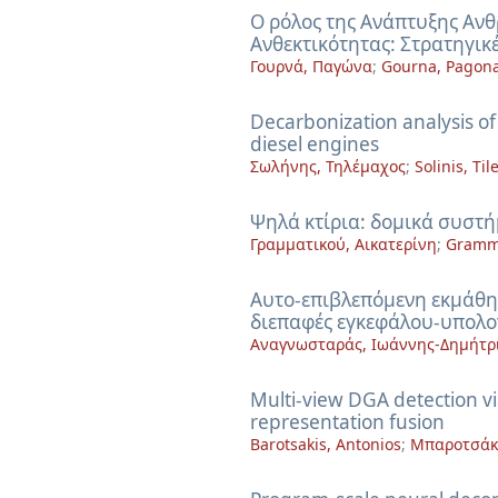
Ο ρόλος της Ανάπτυξης Ανθ
Ανθεκτικότητας: Στρατηγικ
Γουρνά, Παγώνα
;
Gourna, Pagon
Decarbonization analysis of
diesel engines
Σωλήνης, Τηλέμαχος
;
Solinis, Ti
Ψηλά κτίρια: δομικά συστή
Γραμματικού, Αικατερίνη
;
Gramma
Αυτο-επιβλεπόμενη εκμάθη
διεπαφές εγκεφάλου-υπολογ
Αναγνωσταράς, Ιωάννης-Δημήτρ
Multi-view DGA detection v
representation fusion
Barotsakis, Antonios
;
Μπαροτσάκ