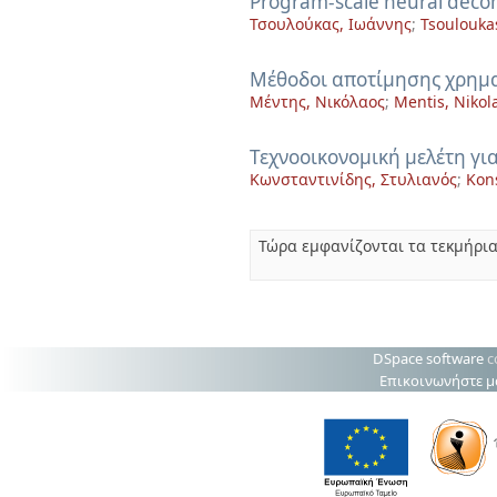
Program-scale neural decom
Τσουλούκας, Ιωάννης
;
Tsoulouka
Μέθοδοι αποτίμησης χρημ
Μέντης, Νικόλαος
;
Mentis, Nikol
Τεχνοοικονομική μελέτη γ
Κωνσταντινίδης, Στυλιανός
;
Kons
Τώρα εμφανίζονται τα τεκμήρια
DSpace software
c
Επικοινωνήστε μ