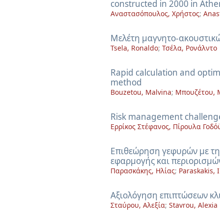
constructed in 2000 in Ath
Αναστασόπουλος, Χρήστος
;
Anas
Μελέτη μαγνητο-ακουστικώ
Tsela, Ronaldo
;
Τσέλα, Ρονάλντο
Rapid calculation and optim
method
Bouzetou, Malvina
;
Μπουζέτου, 
Risk management challenges 
Ερρίκος Στέφανος, Πίρουλα Γοδό
Επιθεώρηση γεφυρών με τη
εφαρμογής και περιορισμώ
Παρασκάκης, Ηλίας
;
Paraskakis, I
Αξιολόγηση επιπτώσεων κλ
Σταύρου, Αλεξία
;
Stavrou, Alexia