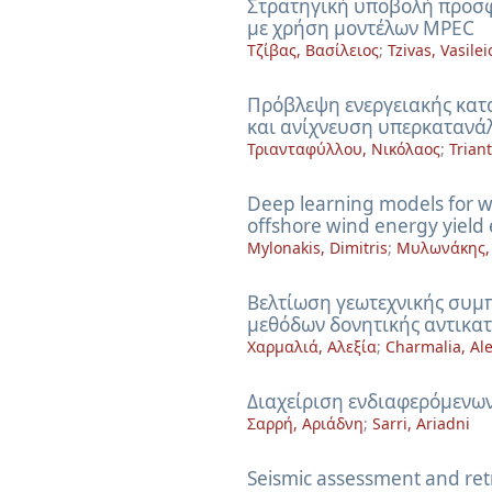
Στρατηγική υποβολή προσφ
Διπλωματικές Εργασίες
με χρήση μοντέλων MPEC
Πολιτικές Πρόσβασης
Ανά Ημερομηνία
Τζίβας, Βασίλειος
;
Tzivas, Vasilei
Έκδοσης
Συγγραφείς
Τίτλοι
Πρόβλεψη ενεργειακής κατ
Θέματα
και ανίχνευση υπερκαταν
Τριανταφύλλου, Νικόλαος
;
Triant
Deep learning models for w
offshore wind energy yield 
Mylonakis, Dimitris
;
Μυλωνάκης,
Βελτίωση γεωτεχνικής συμ
μεθόδων δονητικής αντικα
Χαρμαλιά, Αλεξία
;
Charmalia, Ale
Διαχείριση ενδιαφερόμενω
Σαρρή, Αριάδνη
;
Sarri, Ariadni
Seismic assessment and retro