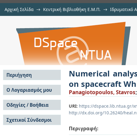
Αρχική Σελίδα
→
Κεντρική Βιβλιοθήκη Ε.Μ.Π.
→
Ιδρυματικό 
Numerical analysis of hypervelo
Εργασίες
→
Εμφάνιση Τεκμηρίου
Αποθετήριο DSpace/Manakin
Whipple shield
Numerical analys
Περιήγηση
on spacecraft Wh
Σε όλο το DSpace
Ο Λογαριασμός μου
Panagiotopoulos, Stavros
Κοινότητες & Συλλογές
Σύνδεση
Ανά Ημερομηνία
Οδηγίες / Βοήθεια
Εγγραφή
URI:
https://dspace.lib.ntua.gr
Έκδοσης
http://dx.doi.org/10.26240/heal.
Οδηγίες Υποβολής
Συγγραφείς
Σχετικοί Σύνδεσμοι
Οδηγίες Χρήσης ΙΑ
Τίτλοι
Συχνές Ερωτήσεις
Θέματα
Περιγραφή:
Οδηγίες Υποβολής -
Αυτή η Συλλογή