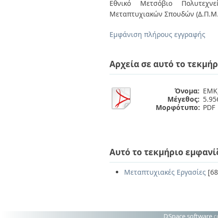
Διπλωματικές Εργασίες
Εθνικό Μετσόβιο Πολυτεχνεί
Πολιτικές Πρόσβασης
Ανά Ημερομηνία
Μεταπτυχιακών Σπουδών (Δ.Π.Μ.
Έκδοσης
Συγγραφείς
Εμφάνιση πλήρους εγγραφής
Τίτλοι
Θέματα
Αρχεία σε αυτό το τεκμήρ
Όνομα:
ΕΜΚ_
Μέγεθος:
5.9
Μορφότυπο:
PDF
Αυτό το τεκμήριο εμφανί
Μεταπτυχιακές Εργασίες
[68
DSpace software
c