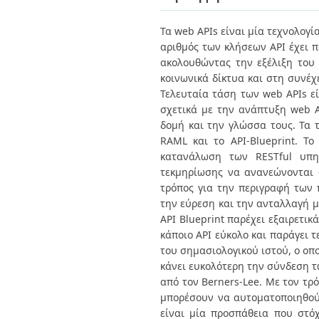
Διπλωματικές Εργασίες
Πολιτικές Πρόσβασης
Ανά Ημερομηνία
Τα web APIs είναι μία τεχνολογ
Έκδοσης
αριθμός των κλήσεων API έχει π
Συγγραφείς
Τίτλοι
ακολουθώντας την εξέλιξη του 
Θέματα
κοινωνικά δίκτυα και στη συνέχ
Τελευταία τάση των web APIs ε
σχετικά με την ανάπτυξη web 
δομή και την γλώσσα τους. Τα 
RAML και το API-Blueprint. Το
κατανάλωση των RESTful υπηρ
τεκμηρίωσης να ανανεώνονται σ
τρόπος για την περιγραφή των 
την εύρεση και την ανταλλαγή μ
API Blueprint παρέχει εξαιρετικ
κάποιο API εύκολο και παράγει 
του σημασιολογικού ιστού, ο οπο
κάνει ευκολότερη την σύνδεση τ
από τον Berners-Lee. Με τον τρ
μπορέσουν να αυτοματοποιηθούν
είναι μία προσπάθεια που στό