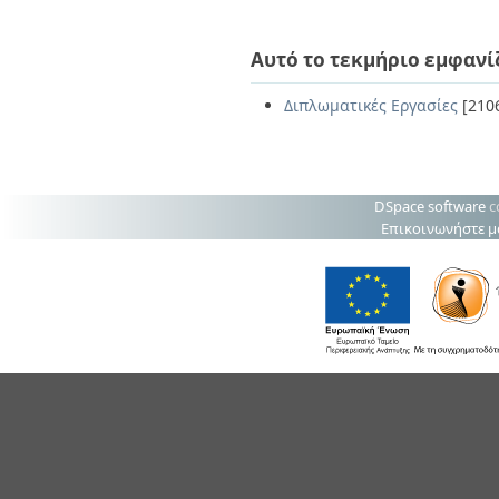
Αυτό το τεκμήριο εμφανί
Διπλωματικές Εργασίες
[210
DSpace software
c
Επικοινωνήστε μ