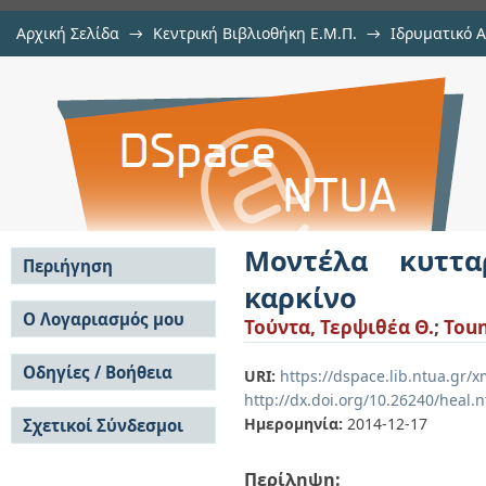
Αρχική Σελίδα
→
Κεντρική Βιβλιοθήκη Ε.Μ.Π.
→
Ιδρυματικό 
Μοντέλα κυτταρικής Διαφοροποίη
Εργασίες
→
Εμφάνιση Τεκμηρίου
Αποθετήριο DSpace/Manakin
Μοντέλα κυττα
Περιήγηση
καρκίνο
Σε όλο το DSpace
Ο Λογαριασμός μου
Τούντα, Τερψιθέα Θ.
;
Toun
Κοινότητες & Συλλογές
Σύνδεση
Ανά Ημερομηνία
Οδηγίες / Βοήθεια
Εγγραφή
URI:
https://dspace.lib.ntua.gr
Έκδοσης
http://dx.doi.org/10.26240/heal.
Οδηγίες Υποβολής
Συγγραφείς
Ημερομηνία:
2014-12-17
Σχετικοί Σύνδεσμοι
Οδηγίες Χρήσης ΙΑ
Τίτλοι
Συχνές Ερωτήσεις
Θέματα
Οδηγίες Υποβολής -
Περίληψη:
Αυτή η Συλλογή