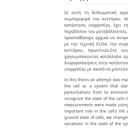
Διπλωματικές Εργασίες
Πολιτικές Πρόσβασης
Ανά Ημερομηνία
Σε αυτή τη διπλωματική εργα
Έκδοσης
συμπεριφορά του κυττάρου. Θ
Συγγραφείς
Τίτλοι
κατάσταση ισορροπίας, έχει 
Θέματα
περιβάλλον του μεταβάλλοντας, 
προσπαθήσαμε αρχικά να αναγν
με την τεχνική ELISA, την συγ
κυττάρου, πρωτεϊνών.Στη συ
χρησιμοποιώντας κατάλληλα ερ
διαφοροποιήσεις στην κατάσταση
ισορροπίας με σκοπό να μοντελο
In this thesis an attempt was mad
the cell as a system that star
perturbations from its environm
recognize the state of the cells
measurements were made using 
important role in the cell’s life
ground state of cells, we change
variations in the state of the s