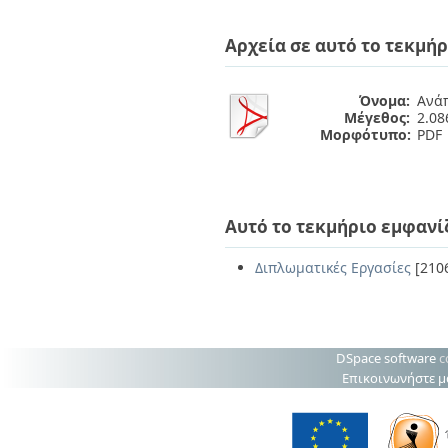
Διπλωματικές Εργασίες
Πολιτικές Πρόσβασης
Ανά Ημερομηνία
Αρχεία σε αυτό το τεκμήρ
Έκδοσης
Συγγραφείς
Τίτλοι
Όνομα:
Ανάπ
Θέματα
Μέγεθος:
2.0
Μορφότυπο:
PDF
Αυτό το τεκμήριο εμφανί
Διπλωματικές Εργασίες
[210
DSpace software
c
Επικοινωνήστε μ