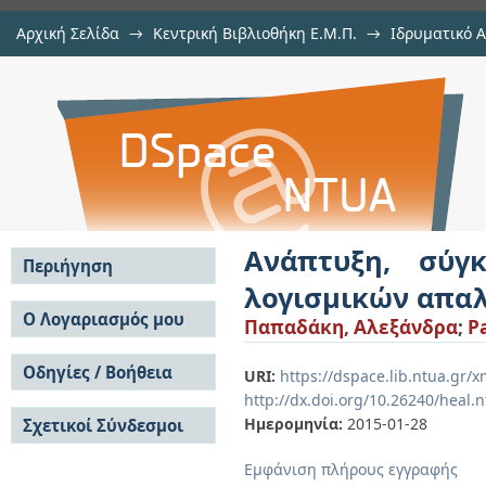
Αρχική Σελίδα
→
Κεντρική Βιβλιοθήκη Ε.Μ.Π.
→
Ιδρυματικό 
Ανάπτυξη, σύγκριση και αξιολόγ
Εργασίες
→
Εμφάνιση Τεκμηρίου
Αποθετήριο DSpace/Manakin
ακτινικής διαστροφής
Ανάπτυξη, σύγ
Περιήγηση
λογισμικών απαλ
Σε όλο το DSpace
Ο Λογαριασμός μου
Παπαδάκη, Αλεξάνδρα
;
P
Κοινότητες & Συλλογές
Σύνδεση
Ανά Ημερομηνία
Οδηγίες / Βοήθεια
Εγγραφή
URI:
https://dspace.lib.ntua.gr
Έκδοσης
http://dx.doi.org/10.26240/heal.
Οδηγίες Υποβολής
Συγγραφείς
Ημερομηνία:
2015-01-28
Σχετικοί Σύνδεσμοι
Οδηγίες Χρήσης ΙΑ
Τίτλοι
Συχνές Ερωτήσεις
Θέματα
Εμφάνιση πλήρους εγγραφής
Οδηγίες Υποβολής -
Αυτή η Συλλογή