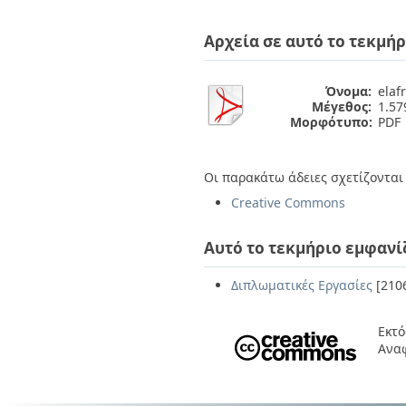
Διπλωματικές Εργασίες
Πολιτικές Πρόσβασης
Ανά Ημερομηνία
Αρχεία σε αυτό το τεκμήρ
Έκδοσης
Συγγραφείς
Τίτλοι
Όνομα:
elaf
Θέματα
Μέγεθος:
1.5
Μορφότυπο:
PDF
Οι παρακάτω άδειες σχετίζονται 
Creative Commons
Αυτό το τεκμήριο εμφανί
Διπλωματικές Εργασίες
[210
Εκτό
Ανα