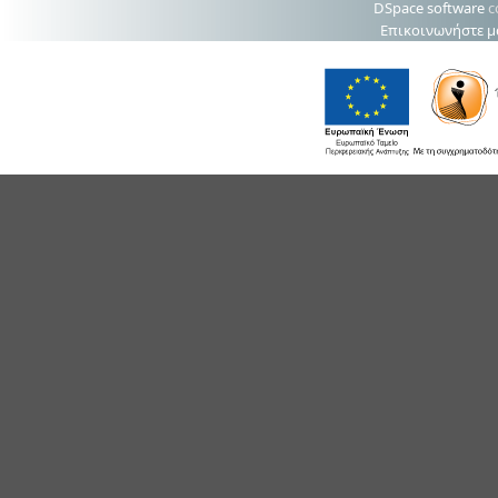
DSpace software
c
Επικοινωνήστε μ