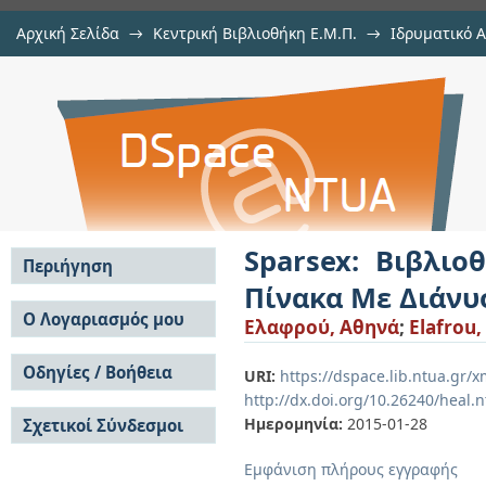
Αρχική Σελίδα
→
Κεντρική Βιβλιοθήκη Ε.Μ.Π.
→
Ιδρυματικό 
Sparsex: Βιβλιοθήκη Για Τον Πολ
Εργασίες
→
Εμφάνιση Τεκμηρίου
Αποθετήριο DSpace/Manakin
Σε Πολυπύρηνες Αρχιτεκτονικές
Sparsex: Βιβλι
Περιήγηση
Πίνακα Με Διάνυ
Σε όλο το DSpace
Ο Λογαριασμός μου
Ελαφρού, Αθηνά
;
Elafrou,
Κοινότητες & Συλλογές
Σύνδεση
Ανά Ημερομηνία
Οδηγίες / Βοήθεια
Εγγραφή
URI:
https://dspace.lib.ntua.gr
Έκδοσης
http://dx.doi.org/10.26240/heal.
Οδηγίες Υποβολής
Συγγραφείς
Ημερομηνία:
2015-01-28
Σχετικοί Σύνδεσμοι
Οδηγίες Χρήσης ΙΑ
Τίτλοι
Συχνές Ερωτήσεις
Θέματα
Εμφάνιση πλήρους εγγραφής
Οδηγίες Υποβολής -
Αυτή η Συλλογή