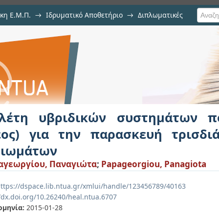
κη Ε.Μ.Π.
→
Ιδρυματικό Αποθετήριο
→
Διπλωματικές
 συστημάτων πολυ(L- γαλακτικ
στατων πορώδων ικριωμάτων
λέτη υβριδικών συστημάτων πο
έος) για την παρασκευή τρισδ
ριωμάτων
αγεωργίου, Παναγιώτα
;
Papageorgiou, Panagiota
ttps://dspace.lib.ntua.gr/xmlui/handle/123456789/40163
/dx.doi.org/10.26240/heal.ntua.6707
ομηνία:
2015-01-28