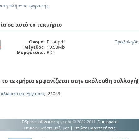
ιση πλήρους εγγραφής
ία σε αυτό το τεκμήριο
Όνομα:
PLLA.pdf
Προβολή/
Ά
Μέγεθος:
19.98Mb
Μορφότυπο:
PDF
 το τεκμήριο εμφανίζεται στην ακόλουθη συλλογή(
ιπλωματικές Εργασίες
[21069]
DSpace software
copyright © 2002-2011
Duraspace
Επικοινωνήστε μαζί μας
|
Στείλτε Παρατηρήσεις