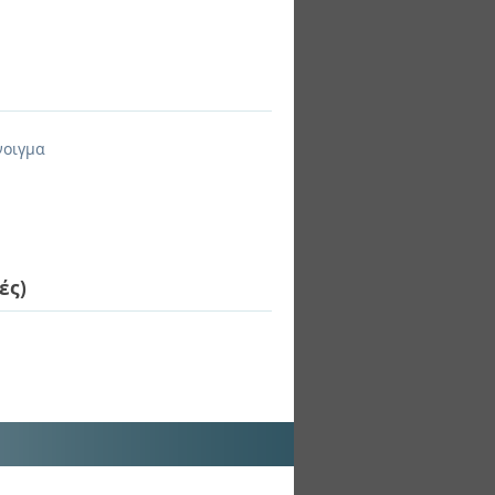
νοιγμα
ές)