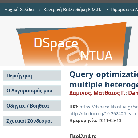
Αρχική Σελίδα
→
Κεντρική Βιβλιοθήκη Ε.Μ.Π.
→
Ιδρυματικό 
Query optimization under bag
Διατριβές
→
Εμφάνιση Τεκμηρίου
Αποθετήριο DSpace/Manakin
heterogeneous data sources
Query optimizati
Περιήγηση
multiple heterog
Σε όλο το DSpace
Ο Λογαριασμός μου
Δαμίγος, Ματθαίος Γ.
;
Dam
Κοινότητες & Συλλογές
Σύνδεση
Ανά Ημερομηνία
Οδηγίες / Βοήθεια
Εγγραφή
URI:
https://dspace.lib.ntua.gr/
Έκδοσης
http://dx.doi.org/10.26240/heal.
Οδηγίες Υποβολής
Συγγραφείς
Ημερομηνία:
2011-05-13
Σχετικοί Σύνδεσμοι
Οδηγίες Χρήσης ΙΑ
Τίτλοι
Συχνές Ερωτήσεις
Θέματα
Οδηγίες Υποβολής -
Περίληψη:
Αυτή η Συλλογή