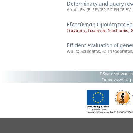
Determinacy and query rewr
Afrati, FN
(
ELSEVIER SCIENCE BV
,
Εξερεύνηση Ομοιότητας Ε
Σιαχάμης, Γεώργιος
;
Siachamis, 
Efficient evaluation of gen
Wu, X
;
Souldatos, S
;
Theodoratos
DSpace software
c
Επικοινωνήστε μ