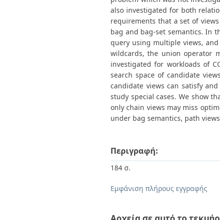
also investigated for both relati
requirements that a set of views
bag and bag-set semantics. In t
query using multiple views, and
wildcards, the union operator m
investigated for workloads of C
search space of candidate views
candidate views can satisfy and 
study special cases. We show th
only chain views may miss optimal
under bag semantics, path views 
Περιγραφή:
184 σ.
Εμφάνιση πλήρους εγγραφής
Αρχεία σε αυτό το τεκμήρ