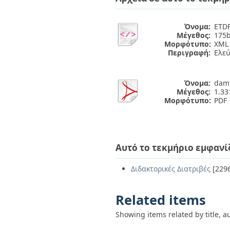
Όνομα:
ETDF
Μέγεθος:
175b
Μορφότυπο:
XML
Περιγραφή:
Ελε
Όνομα:
dami
Μέγεθος:
1.3
Μορφότυπο:
PDF
Αυτό το τεκμήριο εμφανί
Διδακτορικές Διατριβές
[229
Related items
Showing items related by title, a