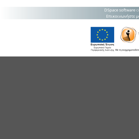
DSpace software
c
Επικοινωνήστε μ