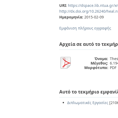
Διπλωματικές Εργασίες
URI:
https://dspace.lib.ntua.gr
Πολιτικές Πρόσβασης
Ανά Ημερομηνία
http://dx.doi.org/10.26240/heal.
Έκδοσης
Ημερομηνία:
2015-02-09
Συγγραφείς
Τίτλοι
Εμφάνιση πλήρους εγγραφής
Θέματα
Αρχεία σε αυτό το τεκμήρ
Όνομα:
Thes
Μέγεθος:
6.1
Μορφότυπο:
PDF
Αυτό το τεκμήριο εμφανί
Διπλωματικές Εργασίες
[210