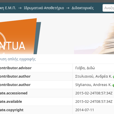
κη Ε.Μ.Π.
→
Ιδρυματικό Αποθετήριο
→
Διδακτορικές
ακτινοβολίας στην τοπολογία κ
μικροσκοπίας ατομικής δύν
ιση απλής εγγραφής
ontributor.advisor
Γιόβα, Διδώ
ontributor.author
Στυλιανού, Ανδρέα Κ.
ontributor.author
Stylianou, Andreas K.
ate.accessioned
2015-02-24T08:57:34Z
ate.available
2015-02-24T08:57:34Z
ate.copyright
2014-07-11