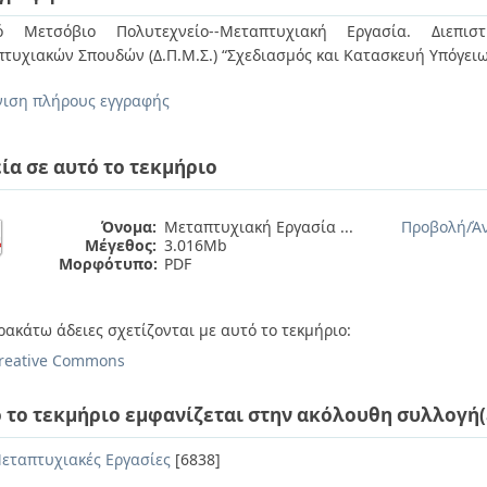
κό Μετσόβιο Πολυτεχνείο--Μεταπτυχιακή Εργασία. Διεπιστ
τυχιακών Σπουδών (Δ.Π.Μ.Σ.) “Σχεδιασμός και Κατασκευή Υπόγει
ιση πλήρους εγγραφής
ία σε αυτό το τεκμήριο
Όνομα:
Μεταπτυχιακή Εργασία ...
Προβολή/
Ά
Μέγεθος:
3.016Mb
Μορφότυπο:
PDF
ρακάτω άδειες σχετίζονται με αυτό το τεκμήριο:
reative Commons
 το τεκμήριο εμφανίζεται στην ακόλουθη συλλογή(
εταπτυχιακές Εργασίες
[6838]