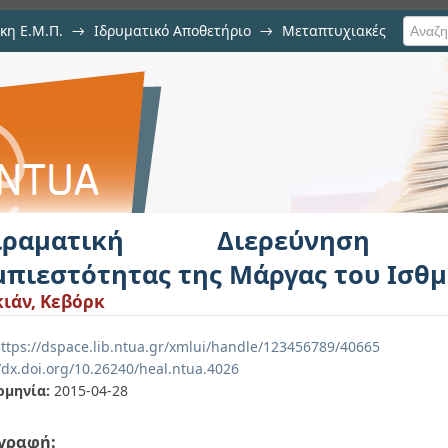
κη Ε.Μ.Π.
→
Ιδρυματικό Αποθετήριο
→
Μεταπτυχιακές
ύνηση Χαρακτηριστικών Συμπιεσ
υ
ιραματική Διερεύνηση Χα
μπιεστότητας της Μάργας του Ισθ
ιάν, Κεβόρκ
ttps://dspace.lib.ntua.gr/xmlui/handle/123456789/40665
/dx.doi.org/10.26240/heal.ntua.4026
ομηνία:
2015-04-28
γραφή: