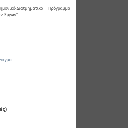
ημονικό-Διατμηματικό Πρόγραμμα
ων Έργων”
νοιγμα
ές)