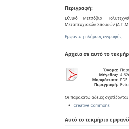
Διπλωματικές Εργασίες
Πολιτικές Πρόσβασης
Περιγραφή:
Ανά Ημερομηνία
Έκδοσης
Εθνικό Μετσόβιο Πολυτεχνεί
Συγγραφείς
Μεταπτυχιακών Σπουδών (Δ.Π.Μ.
Τίτλοι
Θέματα
Εμφάνιση πλήρους εγγραφής
Αρχεία σε αυτό το τεκμήρ
Όνομα:
Παρα
Μέγεθος:
4.6
Μορφότυπο:
PDF
Περιγραφή:
Ενίσ
Οι παρακάτω άδειες σχετίζονται 
Creative Commons
Αυτό το τεκμήριο εμφανί