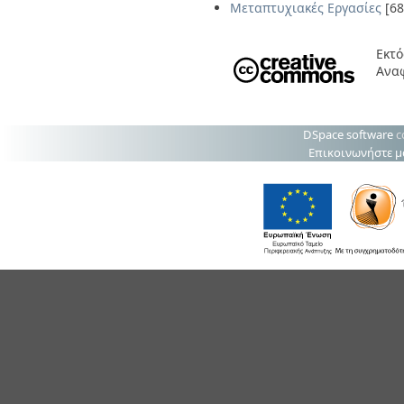
Μεταπτυχιακές Εργασίες
[68
Εκτό
Ανα
DSpace software
c
Επικοινωνήστε μ