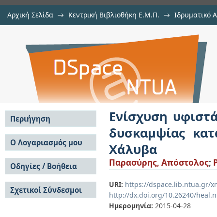
Αρχική Σελίδα
→
Κεντρική Βιβλιοθήκη Ε.Μ.Π.
→
Ιδρυματικό 
Ενίσχυση υφιστάμενου κτρίου απ
Εργασίες
→
Εμφάνιση Τεκμηρίου
Αποθετήριο DSpace/Manakin
την προσθήκη ορόφου από Δομικ
Ενίσχυση υφιστά
Περιήγηση
δυσκαμψίας κα
Σε όλο το DSpace
Ο Λογαριασμός μου
Χάλυβα
Κοινότητες & Συλλογές
Σύνδεση
Παρασύρης, Απόστολος
;
Ανά Ημερομηνία
Οδηγίες / Βοήθεια
Εγγραφή
Έκδοσης
Οδηγίες Υποβολής
Συγγραφείς
URI:
https://dspace.lib.ntua.gr
Σχετικοί Σύνδεσμοι
Οδηγίες Χρήσης ΙΑ
Τίτλοι
http://dx.doi.org/10.26240/heal.
Συχνές Ερωτήσεις
Θέματα
Ημερομηνία:
2015-04-28
Οδηγίες Υποβολής -
Αυτή η Συλλογή