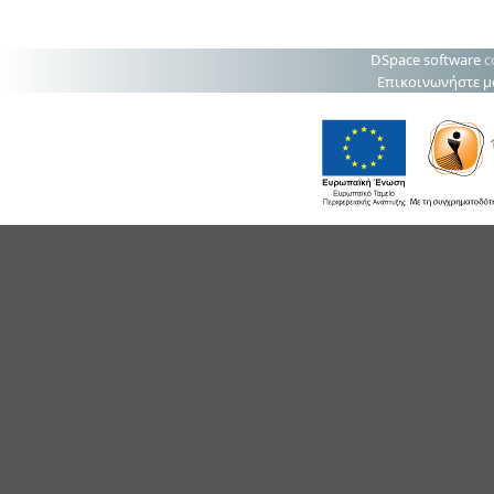
DSpace software
c
Επικοινωνήστε μ