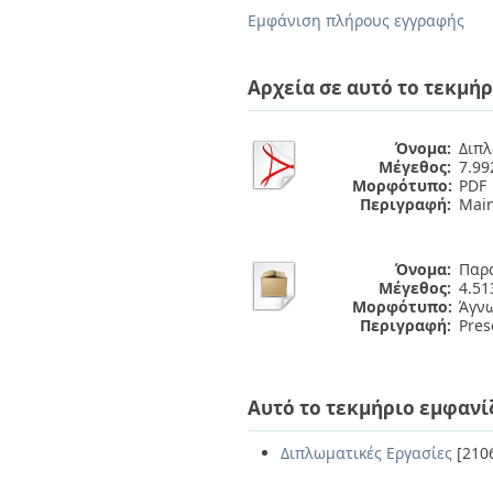
Διπλωματικές Εργασίες
Εμφάνιση πλήρους εγγραφής
Πολιτικές Πρόσβασης
Ανά Ημερομηνία
Έκδοσης
Συγγραφείς
Αρχεία σε αυτό το τεκμήρ
Τίτλοι
Θέματα
Όνομα:
Διπλ
Μέγεθος:
7.9
Μορφότυπο:
PDF
Περιγραφή:
Main
Όνομα:
Παρο
Μέγεθος:
4.5
Μορφότυπο:
Άγν
Περιγραφή:
Pres
Αυτό το τεκμήριο εμφανί
Διπλωματικές Εργασίες
[210