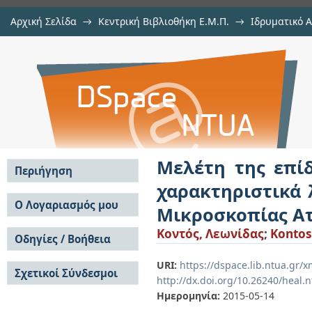
Αρχική Σελίδα
→
Κεντρική Βιβλιοθήκη Ε.Μ.Π.
→
Ιδρυματικό 
Μελέτη της επίδρασης του υπο
Εργασίες
→
Εμφάνιση Τεκμηρίου
Αποθετήριο DSpace/Manakin
λεπτών υμενίων κολλαγόνου με χ
Μελέτη της επί
Περιήγηση
χαρακτηριστικά
Σε όλο το DSpace
Ο Λογαριασμός μου
Μικροσκοπίας Α
Κοινότητες & Συλλογές
Σύνδεση
Κοντός, Λεωνίδας
;
Kontos
Ανά Ημερομηνία
Οδηγίες / Βοήθεια
Εγγραφή
Έκδοσης
Οδηγίες Υποβολής
Συγγραφείς
URI:
https://dspace.lib.ntua.gr
Σχετικοί Σύνδεσμοι
Οδηγίες Χρήσης ΙΑ
Τίτλοι
http://dx.doi.org/10.26240/heal.
Συχνές Ερωτήσεις
Θέματα
Ημερομηνία:
2015-05-14
Οδηγίες Υποβολής -
Αυτή η Συλλογή