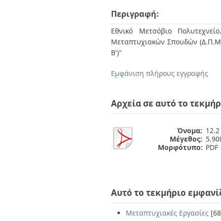
Διπλωματικές Εργασίες
Πολιτικές Πρόσβασης
Περιγραφή:
Ανά Ημερομηνία
Έκδοσης
Εθνικό Μετσόβιο Πολυτεχνείο
Συγγραφείς
Μεταπτυχιακών Σπουδών (Δ.Π.Μ.Σ
Τίτλοι
Β')"
Θέματα
Εμφάνιση πλήρους εγγραφής
Αρχεία σε αυτό το τεκμήρ
Όνομα:
12.2
Μέγεθος:
5.9
Μορφότυπο:
PDF
Αυτό το τεκμήριο εμφανί
Μεταπτυχιακές Εργασίες
[68