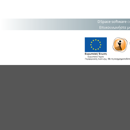
DSpace software
c
Επικοινωνήστε μ