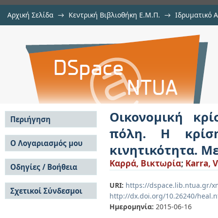
Αρχική Σελίδα
→
Κεντρική Βιβλιοθήκη Ε.Μ.Π.
→
Ιδρυματικό 
Οικονομική κρίση και συνήθειε
Εργασίες
→
Εμφάνιση Τεκμηρίου
Αποθετήριο DSpace/Manakin
ευκαιρία προς τη βιώσιμη κινητι
Οικονομική κρί
Περιήγηση
πόλη. Η κρίσ
Σε όλο το DSpace
Ο Λογαριασμός μου
κινητικότητα. Μ
Κοινότητες & Συλλογές
Σύνδεση
Καρρά, Βικτωρία
;
Karra, V
Ανά Ημερομηνία
Οδηγίες / Βοήθεια
Εγγραφή
Έκδοσης
Οδηγίες Υποβολής
Συγγραφείς
URI:
https://dspace.lib.ntua.gr
Σχετικοί Σύνδεσμοι
Οδηγίες Χρήσης ΙΑ
Τίτλοι
http://dx.doi.org/10.26240/heal.
Συχνές Ερωτήσεις
Θέματα
Ημερομηνία:
2015-06-16
Οδηγίες Υποβολής -
Αυτή η Συλλογή