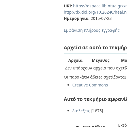
Διπλωματικές Εργασίες
URI:
https://dspace.lib.ntua.gr
Πολιτικές Πρόσβασης
Ανά Ημερομηνία
http://dx.doi.org/10.26240/heal.
Έκδοσης
Ημερομηνία:
2015-07-23
Συγγραφείς
Τίτλοι
Εμφάνιση πλήρους εγγραφής
Θέματα
Αρχεία σε αυτό το τεκμήρ
Αρχεία
Μέγεθος
Μο
Δεν υπάρχουν αρχεία που σχετίζ
Οι παρακάτω άδειες σχετίζονται 
Creative Commons
Αυτό το τεκμήριο εμφανί
Διαλέξεις
[1875]
Εκτό