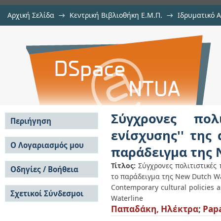
Αρχική Σελίδα
→
Κεντρική Βιβλιοθήκη Ε.Μ.Π.
→
Ιδρυματικό 
Σύγχρονες πολιτιστικές πολιτ
Εμφάνιση Τεκμηρίου
Αποθετήριο DSpace/Manakin
ανταγωνιστικότητας των περι
Waterline
Σύγχρονες πολ
Περιήγηση
ενίσχυσης'' της
Σε όλο το DSpace
Ο Λογαριασμός μου
παράδειγμα της 
Κοινότητες & Συλλογές
Σύνδεση
Ανά Ημερομηνία
Τίτλος:
Σύγχρονες πολιτιστικές 
Οδηγίες / Βοήθεια
Εγγραφή
Έκδοσης
το παράδειγμα της New Dutch Wa
Οδηγίες Υποβολής
Συγγραφείς
Contemporary cultural policies as
Σχετικοί Σύνδεσμοι
Οδηγίες Χρήσης ΙΑ
Τίτλοι
Waterline
Συχνές Ερωτήσεις
Θέματα
Παπαδάκη, Ηλέκτρα
;
Papa
Οδηγίες Υποβολής -
Αυτή η Συλλογή