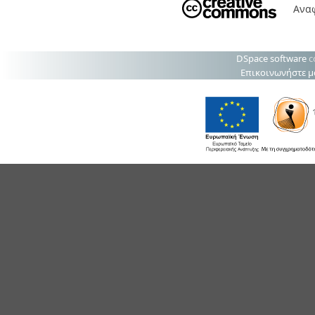
Ανα
DSpace software
c
Επικοινωνήστε μ