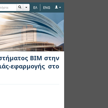
ΕΛ
ENG
Μ στην τεκμηριώση
αίστου
στήματος ΒΙΜ στην
ιάς-εφαρμογής στο