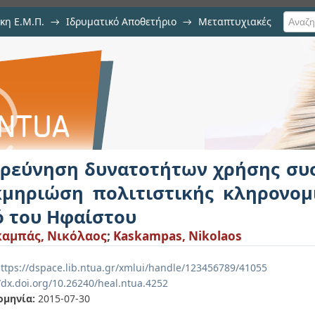
κη Ε.Μ.Π.
→
Ιδρυματικό Αποθετήριο
→
Μεταπτυχιακές
οτήτων χρήσης συστήματος ΒΙ
νομιάς-εφαρμογής στο ναό του Ηφ
ερεύνηση δυνατοτήτων χρήσης συ
κμηριώση πολιτιστικής κληρονομ
ό του Ηφαίστου
αμπάς, Νικόλαος
;
Kaskampas, Nikolaos
ttps://dspace.lib.ntua.gr/xmlui/handle/123456789/41055
/dx.doi.org/10.26240/heal.ntua.4252
ομηνία:
2015-07-30