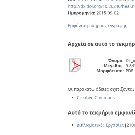
Διπλωματικές Εργασίες
http://dx.doi.org/10.26240/heal.
Πολιτικές Πρόσβασης
Ανά Ημερομηνία
Ημερομηνία:
2015-09-02
Έκδοσης
Συγγραφείς
Εμφάνιση πλήρους εγγραφής
Τίτλοι
Θέματα
Αρχεία σε αυτό το τεκμήρ
Όνομα:
DT_i
Μέγεθος:
5.8
Μορφότυπο:
PDF
Οι παρακάτω άδειες σχετίζονται 
Creative Commons
Αυτό το τεκμήριο εμφανί
Διπλωματικές Εργασίες
[210