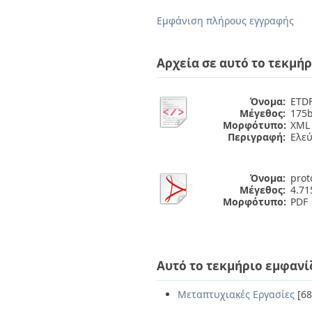
Εμφάνιση πλήρους εγγραφής
Αρχεία σε αυτό το τεκμήρ
Όνομα:
ETDF
Μέγεθος:
175b
Μορφότυπο:
XML
Περιγραφή:
Ελε
Όνομα:
prot
Μέγεθος:
4.7
Μορφότυπο:
PDF
Αυτό το τεκμήριο εμφανί
Μεταπτυχιακές Εργασίες
[68