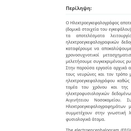
Διπλωματικές Εργασίες
Πολιτικές Πρόσβασης
Περίληψη:
Ανά Ημερομηνία
Έκδοσης
Συγγραφείς
Ο Hλεκτροεγκεφαλογράφος αποτε
Τίτλοι
(δομικά στοιχεία του εγκεφάλο
Θέματα
τα αποτελέσματα λειτουργ
ηλεκτροεγκεφαλογραφικών δεδ
καταφέρουμε να αποκαλύψουμε
χρονοσυχνοτικοί μετασχηματ
μελετήσουμε συγκεκριμένους ρυ
Στην παρούσα εργασία αρχικά α
τους νευρώνες και τον τρόπο 
ηλεκτροεγκεφαλογράφου καθώς
τομέα του χρόνου και της 
ηλεκτροφυσιολογικών δεδομένω
Αιγινήτειου Νοσοκομείου. 
Ηλεκτροεγκεφαλογραφημάτων μ
συμμετέχουν στην γνωστική λ
φυσιολογικά άτομα.
The electroencephalogram (EEG) 