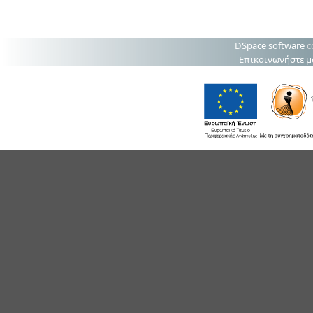
DSpace software
c
Επικοινωνήστε μ