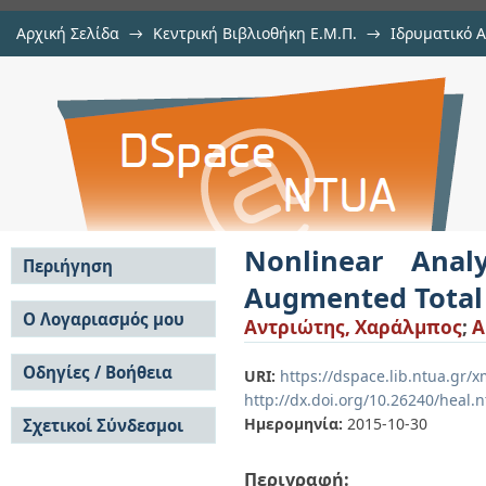
Αρχική Σελίδα
→
Κεντρική Βιβλιοθήκη Ε.Μ.Π.
→
Ιδρυματικό 
Nonlinear Analysis of Frame Struc
Εργασίες
→
Εμφάνιση Τεκμηρίου
Αποθετήριο DSpace/Manakin
Energy Minimization
Nonlinear Anal
Περιήγηση
Augmented Total 
Σε όλο το DSpace
Ο Λογαριασμός μου
Αντριώτης, Χαράλμπος
;
A
Κοινότητες & Συλλογές
Σύνδεση
Ανά Ημερομηνία
Οδηγίες / Βοήθεια
Εγγραφή
URI:
https://dspace.lib.ntua.gr
Έκδοσης
http://dx.doi.org/10.26240/heal.
Οδηγίες Υποβολής
Συγγραφείς
Ημερομηνία:
2015-10-30
Σχετικοί Σύνδεσμοι
Οδηγίες Χρήσης ΙΑ
Τίτλοι
Συχνές Ερωτήσεις
Θέματα
Οδηγίες Υποβολής -
Περιγραφή:
Αυτή η Συλλογή