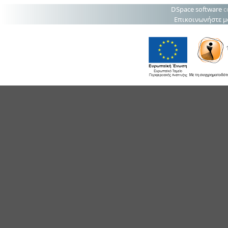
DSpace software
c
Επικοινωνήστε μ