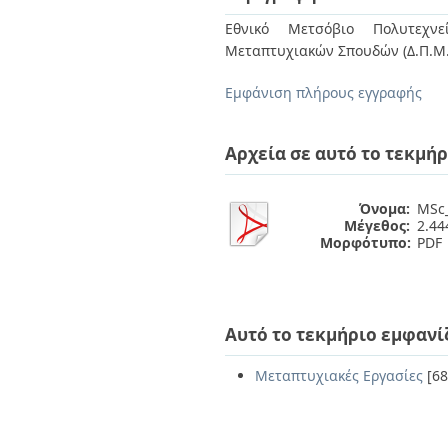
Διπλωματικές Εργασίες
Πολιτικές Πρόσβασης
Ανά Ημερομηνία
Εθνικό Μετσόβιο Πολυτεχνεί
Έκδοσης
Μεταπτυχιακών Σπουδών (Δ.Π.Μ.Σ.
Συγγραφείς
Τίτλοι
Εμφάνιση πλήρους εγγραφής
Θέματα
Αρχεία σε αυτό το τεκμήρ
Όνομα:
MSc_
Μέγεθος:
2.4
Μορφότυπο:
PDF
Αυτό το τεκμήριο εμφανί
Μεταπτυχιακές Εργασίες
[68