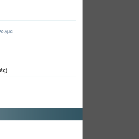
νοιγμα
ές)