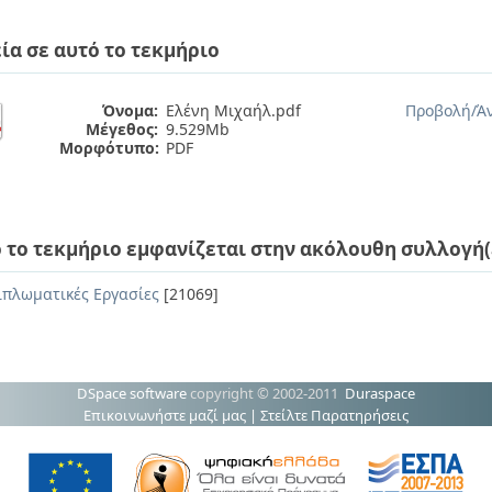
ία σε αυτό το τεκμήριο
Όνομα:
Ελένη Μιχαήλ.pdf
Προβολή/
Ά
Μέγεθος:
9.529Mb
Μορφότυπο:
PDF
 το τεκμήριο εμφανίζεται στην ακόλουθη συλλογή(
ιπλωματικές Εργασίες
[21069]
DSpace software
copyright © 2002-2011
Duraspace
Επικοινωνήστε μαζί μας
|
Στείλτε Παρατηρήσεις