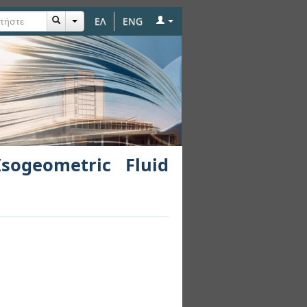
ΕΛ
ENG
ysis
sogeometric Fluid