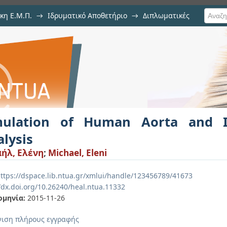
κη Ε.Μ.Π.
→
Ιδρυματικό Αποθετήριο
→
Διπλωματικές
 Aorta and Isogeometric Fluid Anal
mulation of Human Aorta and I
lysis
ήλ, Ελένη
;
Michael, Eleni
ttps://dspace.lib.ntua.gr/xmlui/handle/123456789/41673
//dx.doi.org/10.26240/heal.ntua.11332
ομηνία:
2015-11-26
ιση πλήρους εγγραφής