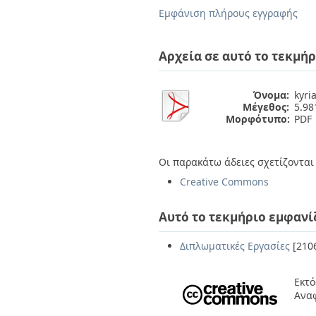
Διπλωματικές Εργασίες
Εμφάνιση πλήρους εγγραφής
Πολιτικές Πρόσβασης
Ανά Ημερομηνία
Έκδοσης
Συγγραφείς
Αρχεία σε αυτό το τεκμήρ
Τίτλοι
Θέματα
Όνομα:
kyri
Μέγεθος:
5.9
Μορφότυπο:
PDF
Οι παρακάτω άδειες σχετίζονται 
Creative Commons
Αυτό το τεκμήριο εμφανί
Διπλωματικές Εργασίες
[210
Εκτό
Αναφ