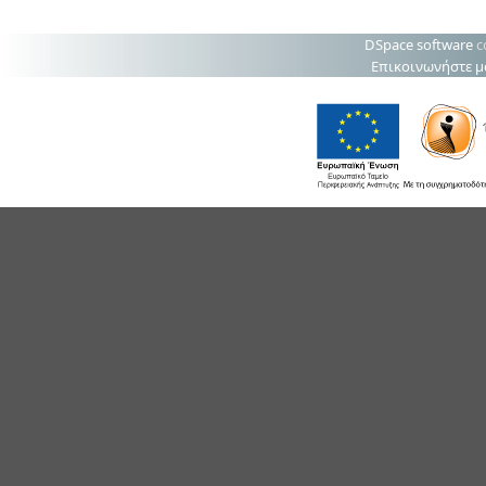
DSpace software
c
Επικοινωνήστε μ