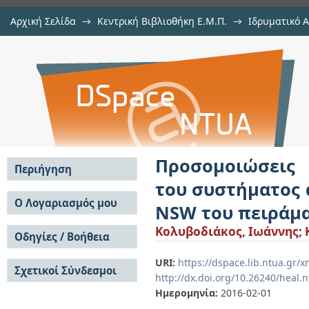
Αρχική Σελίδα
→
Κεντρική Βιβλιοθήκη Ε.Μ.Π.
→
Ιδρυματικό 
Προσομοιώσεις και μελέτες πα
Εργασίες
→
Εμφάνιση Τεκμηρίου
Αποθετήριο DSpace/Manakin
αερίου του ανιχνευτή MICROMEGA
στο CERN
Προσομοιώσεις 
Περιήγηση
του συστήματος 
Σε όλο το DSpace
Ο Λογαριασμός μου
NSW του πειράμα
Κοινότητες & Συλλογές
Σύνδεση
Κολυβοδιάκος, Ιωάννης
;
Ανά Ημερομηνία
Οδηγίες / Βοήθεια
Εγγραφή
Έκδοσης
Οδηγίες Υποβολής
Συγγραφείς
URI:
https://dspace.lib.ntua.gr
Σχετικοί Σύνδεσμοι
Οδηγίες Χρήσης ΙΑ
Τίτλοι
http://dx.doi.org/10.26240/heal.
Συχνές Ερωτήσεις
Θέματα
Ημερομηνία:
2016-02-01
Οδηγίες Υποβολής -
Αυτή η Συλλογή