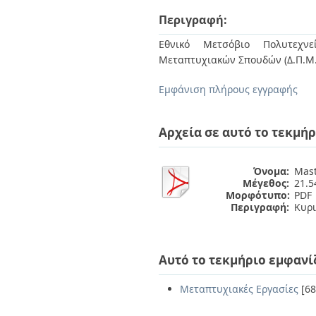
Διπλωματικές Εργασίες
Πολιτικές Πρόσβασης
Περιγραφή:
Ανά Ημερομηνία
Έκδοσης
Εθνικό Μετσόβιο Πολυτεχνεί
Συγγραφείς
Μεταπτυχιακών Σπουδών (Δ.Π.Μ.Σ
Τίτλοι
Θέματα
Εμφάνιση πλήρους εγγραφής
Αρχεία σε αυτό το τεκμήρ
Όνομα:
Mast
Μέγεθος:
21.
Μορφότυπο:
PDF
Περιγραφή:
Κυρι
Αυτό το τεκμήριο εμφανί
Μεταπτυχιακές Εργασίες
[68