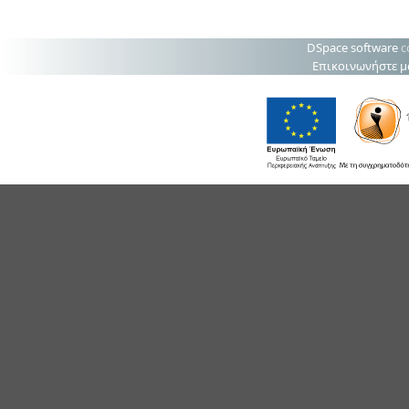
DSpace software
c
Επικοινωνήστε μ