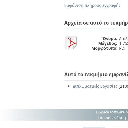
Διπλωματικές Εργασίες
Εμφάνιση πλήρους εγγραφής
Πολιτικές Πρόσβασης
Ανά Ημερομηνία
Έκδοσης
Συγγραφείς
Αρχεία σε αυτό το τεκμήρ
Τίτλοι
Θέματα
Όνομα:
Διπλ
Μέγεθος:
1.7
Μορφότυπο:
PDF
Αυτό το τεκμήριο εμφανί
Διπλωματικές Εργασίες
[210
DSpace software
c
Επικοινωνήστε μ