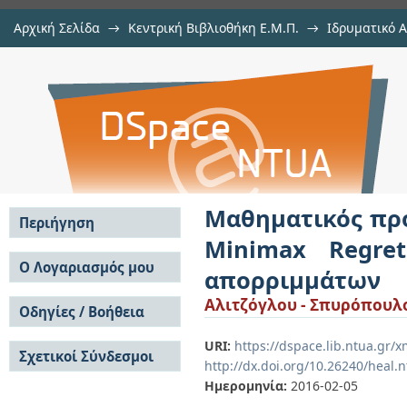
Αρχική Σελίδα
→
Κεντρική Βιβλιοθήκη Ε.Μ.Π.
→
Ιδρυματικό 
Μαθηματικός προγραμματισμός μ
Εργασίες
→
Εμφάνιση Τεκμηρίου
Αποθετήριο DSpace/Manakin
στη διαχείριση αστικών στερεών
Μαθηματικός προ
Περιήγηση
Minimax Regre
Σε όλο το DSpace
Ο Λογαριασμός μου
απορριμμάτων
Κοινότητες & Συλλογές
Σύνδεση
Αλιτζόγλου - Σπυρόπουλο
Ανά Ημερομηνία
Οδηγίες / Βοήθεια
Εγγραφή
Έκδοσης
Οδηγίες Υποβολής
Συγγραφείς
URI:
https://dspace.lib.ntua.gr
Σχετικοί Σύνδεσμοι
Οδηγίες Χρήσης ΙΑ
Τίτλοι
http://dx.doi.org/10.26240/heal.
Συχνές Ερωτήσεις
Θέματα
Ημερομηνία:
2016-02-05
Οδηγίες Υποβολής -
Αυτή η Συλλογή