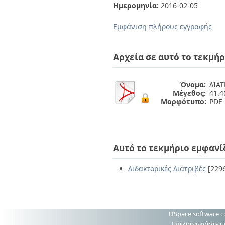
Διπλωματικές Εργασίες
Ημερομηνία:
2016-02-05
Πολιτικές Πρόσβασης
Ανά Ημερομηνία
Έκδοσης
Εμφάνιση πλήρους εγγραφής
Συγγραφείς
Τίτλοι
Θέματα
Αρχεία σε αυτό το τεκμήρ
Όνομα:
ΔΙΑΤ
Μέγεθος:
41.
Μορφότυπο:
PDF
Αυτό το τεκμήριο εμφανί
Διδακτορικές Διατριβές
[229
DSpace software
c
Επικοινωνήστε μ