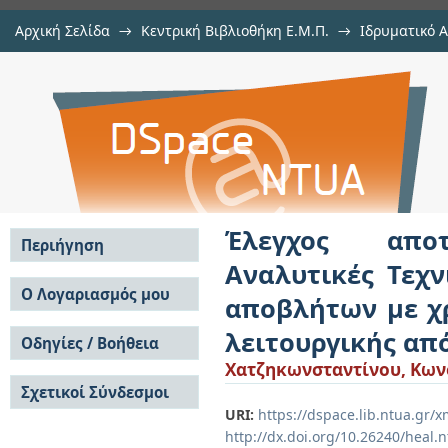
Αρχική Σελίδα
→
Κεντρική Βιβλιοθήκη Ε.Μ.Π.
→
Ιδρυματικό 
Έλεγχος αποτελεσματικότητας,
Διατριβές
→
Εμφάνιση Τεκμηρίου
Αποθετήριο DSpace/Manakin
συστήματος επεξεργασίας υγρ
Τεχνικές βελτίωσης λειτουργική
Έλεγχος αποτ
Περιήγηση
Αναλυτικές Τεχν
Σε όλο το DSpace
Ο Λογαριασμός μου
αποβλήτων με χ
Κοινότητες & Συλλογές
Σύνδεση
λειτουργικής α
Ανά Ημερομηνία
Οδηγίες / Βοήθεια
Εγγραφή
Έκδοσης
Χατζηκωνσταντίνου, Κων
Οδηγίες Υποβολής
Συγγραφείς
Σχετικοί Σύνδεσμοι
Οδηγίες Χρήσης ΙΑ
Τίτλοι
Συχνές Ερωτήσεις
URI:
https://dspace.lib.ntua.gr
Θέματα
Οδηγίες Υποβολής -
http://dx.doi.org/10.26240/heal.
Αυτή η Συλλογή