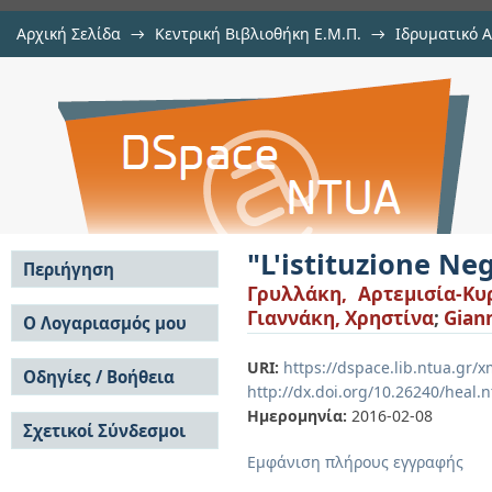
Αρχική Σελίδα
→
Κεντρική Βιβλιοθήκη Ε.Μ.Π.
→
Ιδρυματικό 
"L'istituzione Negata"
Εργασίες
→
Εμφάνιση Τεκμηρίου
Αποθετήριο DSpace/Manakin
"L'istituzione Ne
Περιήγηση
Γρυλλάκη, Αρτεμισία-Κυ
Σε όλο το DSpace
Γιαννάκη, Χρηστίνα
;
Giann
Ο Λογαριασμός μου
Κοινότητες & Συλλογές
Σύνδεση
URI:
https://dspace.lib.ntua.gr
Ανά Ημερομηνία
Οδηγίες / Βοήθεια
Εγγραφή
Έκδοσης
http://dx.doi.org/10.26240/heal.
Οδηγίες Υποβολής
Συγγραφείς
Ημερομηνία:
2016-02-08
Σχετικοί Σύνδεσμοι
Οδηγίες Χρήσης ΙΑ
Τίτλοι
Συχνές Ερωτήσεις
Θέματα
Εμφάνιση πλήρους εγγραφής
Οδηγίες Υποβολής -
Αυτή η Συλλογή