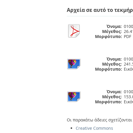
Διπλωματικές Εργασίες
Πολιτικές Πρόσβασης
Ανά Ημερομηνία
Αρχεία σε αυτό το τεκμήρ
Έκδοσης
Συγγραφείς
Τίτλοι
Όνομα:
0100
Μέγεθος:
26.
Θέματα
Μορφότυπο:
PDF
Όνομα:
0100
Μέγεθος:
241.
Μορφότυπο:
Εικό
Όνομα:
0100
Μέγεθος:
153.
Μορφότυπο:
Εικό
Οι παρακάτω άδειες σχετίζονται 
Creative Commons