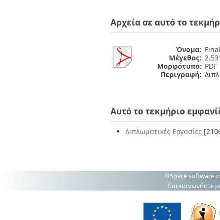
Διπλωματικές Εργασίες
Πολιτικές Πρόσβασης
Ανά Ημερομηνία
Αρχεία σε αυτό το τεκμήρ
Έκδοσης
Συγγραφείς
Τίτλοι
Όνομα:
Fina
Θέματα
Μέγεθος:
2.5
Μορφότυπο:
PDF
Περιγραφή:
Διπλ
Αυτό το τεκμήριο εμφανί
Διπλωματικές Εργασίες
[210
DSpace software
c
Επικοινωνήστε μ