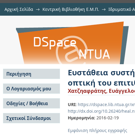
Αρχική Σελίδα
→
Κεντρική Βιβλιοθήκη Ε.Μ.Π.
→
Ιδρυματικό 
Ευστάθεια συστήματος με ανα
Εργασίες
→
Εμφάνιση Τεκμηρίου
Αποθετήριο DSpace/Manakin
επιτιθέμενου
Ευστάθεια συστή
Περιήγηση
οπτική του επιτ
Σε όλο το DSpace
Ο Λογαριασμός μου
Χατζηαφράτης, Ευάγγελο
Κοινότητες & Συλλογές
Σύνδεση
Ανά Ημερομηνία
Οδηγίες / Βοήθεια
Εγγραφή
URI:
https://dspace.lib.ntua.gr
Έκδοσης
http://dx.doi.org/10.26240/heal.
Οδηγίες Υποβολής
Συγγραφείς
Ημερομηνία:
2016-02-19
Σχετικοί Σύνδεσμοι
Οδηγίες Χρήσης ΙΑ
Τίτλοι
Συχνές Ερωτήσεις
Θέματα
Εμφάνιση πλήρους εγγραφής
Οδηγίες Υποβολής -
Αυτή η Συλλογή