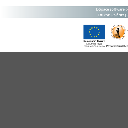
DSpace software
c
Επικοινωνήστε μ