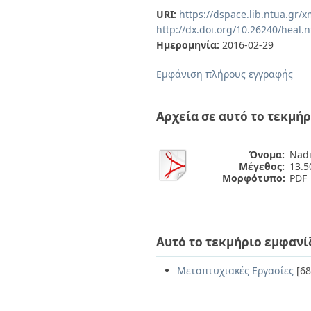
Διπλωματικές Εργασίες
URI:
https://dspace.lib.ntua.gr
Πολιτικές Πρόσβασης
Ανά Ημερομηνία
http://dx.doi.org/10.26240/heal.
Έκδοσης
Ημερομηνία:
2016-02-29
Συγγραφείς
Τίτλοι
Εμφάνιση πλήρους εγγραφής
Θέματα
Αρχεία σε αυτό το τεκμήρ
Όνομα:
Nadin
Μέγεθος:
13.
Μορφότυπο:
PDF
Αυτό το τεκμήριο εμφανί
Μεταπτυχιακές Εργασίες
[68