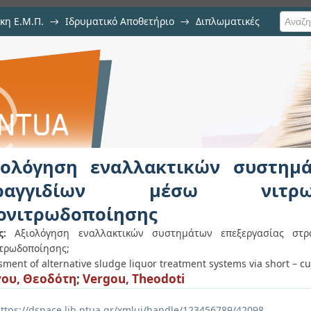
κη Ε.Μ.Π.
→
Ιδρυματικό Αποθετήριο
→
Διπλωματικές
κτικών συστημάτων επεξεργασία
απονιτρωδοποίησης
ιολόγηση εναλλακτικών συστημά
τραγγιδίων μέσω νιτρ
ονιτρωδοποίησης
ς:
Αξιολόγηση εναλλακτικών συστημάτων επεξεργασίας στρ
τρωδοποίησης;
ment of alternative sludge liquor treatment systems via short – c
ου, Θεοδότη
;
Vergou, Theodoti
ttps://dspace.lib.ntua.gr/xmlui/handle/123456789/42098