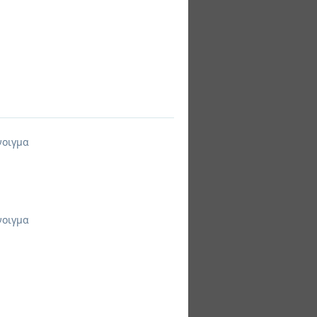
νοιγμα
νοιγμα