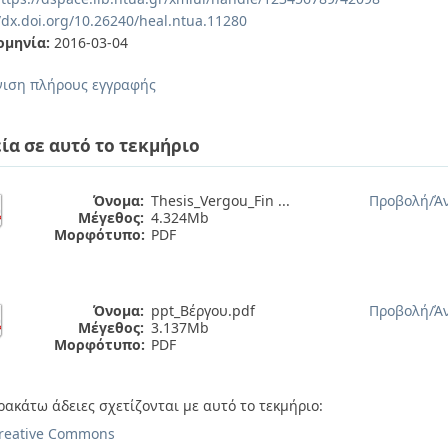
//dx.doi.org/10.26240/heal.ntua.11280
ομηνία:
2016-03-04
ιση πλήρους εγγραφής
ία σε αυτό το τεκμήριο
Όνομα:
Thesis_Vergou_Fin ...
Προβολή/
Ά
Μέγεθος:
4.324Mb
Μορφότυπο:
PDF
Όνομα:
ppt_Βέργου.pdf
Προβολή/
Ά
Μέγεθος:
3.137Mb
Μορφότυπο:
PDF
ρακάτω άδειες σχετίζονται με αυτό το τεκμήριο:
reative Commons