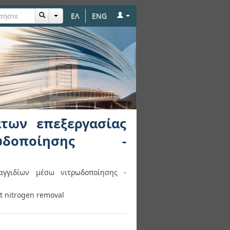
ΕΛ
ENG
ς στραγγιδίων μέσω
των επεξεργασίας
ωδοποίησης -
αγγιδίων μέσω νιτρωδοποίησης -
ut nitrogen removal