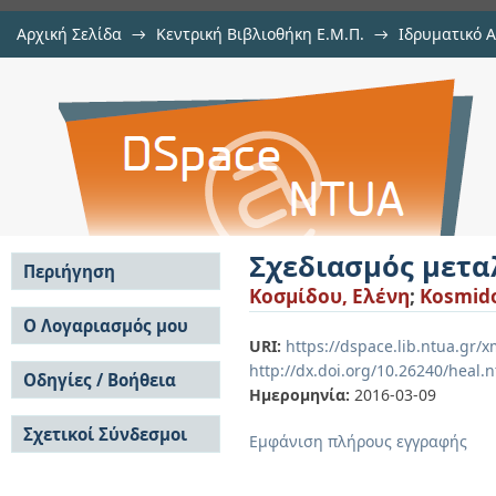
Αρχική Σελίδα
→
Κεντρική Βιβλιοθήκη Ε.Μ.Π.
→
Ιδρυματικό 
Σχεδιασμός μεταλλικών φορέων 
Εργασίες
→
Εμφάνιση Τεκμηρίου
Αποθετήριο DSpace/Manakin
Σχεδιασμός μετ
Περιήγηση
Κοσμίδου, Ελένη
;
Kosmido
Σε όλο το DSpace
Ο Λογαριασμός μου
URI:
https://dspace.lib.ntua.gr
Κοινότητες & Συλλογές
Σύνδεση
http://dx.doi.org/10.26240/heal.
Ανά Ημερομηνία
Οδηγίες / Βοήθεια
Εγγραφή
Έκδοσης
Ημερομηνία:
2016-03-09
Οδηγίες Υποβολής
Συγγραφείς
Σχετικοί Σύνδεσμοι
Οδηγίες Χρήσης ΙΑ
Τίτλοι
Εμφάνιση πλήρους εγγραφής
Συχνές Ερωτήσεις
Θέματα
Οδηγίες Υποβολής -
Αυτή η Συλλογή