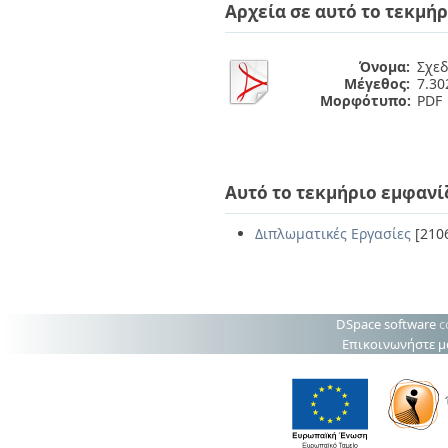
Διπλωματικές Εργασίες
Αρχεία σε αυτό το τεκμήρ
Πολιτικές Πρόσβασης
Ανά Ημερομηνία
Έκδοσης
Όνομα:
Σχεδ
Συγγραφείς
Μέγεθος:
7.3
Τίτλοι
Μορφότυπο:
PDF
Θέματα
Αυτό το τεκμήριο εμφανί
Διπλωματικές Εργασίες
[210
DSpace software
c
Επικοινωνήστε μ