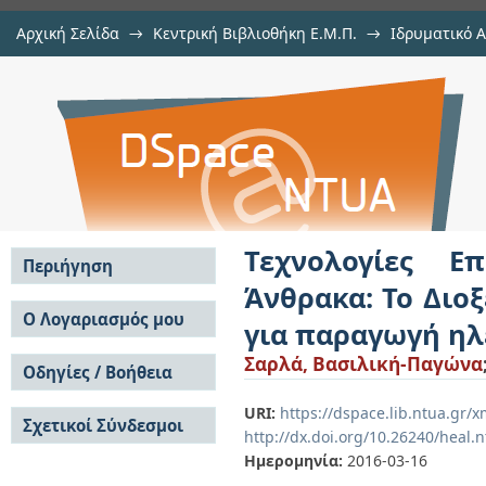
Αρχική Σελίδα
→
Κεντρική Βιβλιοθήκη Ε.Μ.Π.
→
Ιδρυματικό 
Τεχνολογίες Επαναχρησιμοποίησης
Εργασίες
→
Εμφάνιση Τεκμηρίου
Αποθετήριο DSpace/Manakin
του Άνθρακα ως εργαζόμενο μέσο 
Τεχνολογίες Ε
Περιήγηση
Άνθρακα: Το Διο
Σε όλο το DSpace
Ο Λογαριασμός μου
για παραγωγή ηλ
Κοινότητες & Συλλογές
Σύνδεση
Σαρλά, Βασιλική-Παγώνα
Ανά Ημερομηνία
Οδηγίες / Βοήθεια
Εγγραφή
Έκδοσης
Οδηγίες Υποβολής
Συγγραφείς
URI:
https://dspace.lib.ntua.gr
Σχετικοί Σύνδεσμοι
Οδηγίες Χρήσης ΙΑ
Τίτλοι
http://dx.doi.org/10.26240/heal.
Συχνές Ερωτήσεις
Θέματα
Ημερομηνία:
2016-03-16
Οδηγίες Υποβολής -
Αυτή η Συλλογή