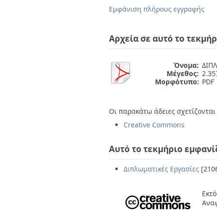
Διπλωματικές Εργασίες
Εμφάνιση πλήρους εγγραφής
Πολιτικές Πρόσβασης
Ανά Ημερομηνία
Έκδοσης
Συγγραφείς
Αρχεία σε αυτό το τεκμήρ
Τίτλοι
Θέματα
Όνομα:
ΔΙΠΛ
Μέγεθος:
2.3
Μορφότυπο:
PDF
Οι παρακάτω άδειες σχετίζονται 
Creative Commons
Αυτό το τεκμήριο εμφανί
Διπλωματικές Εργασίες
[210
Εκτό
Ανα