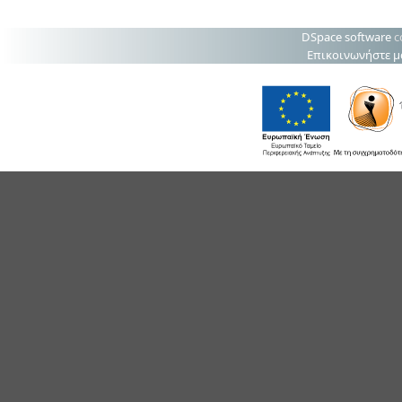
DSpace software
c
Επικοινωνήστε μ